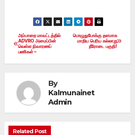
அம்பாறை மாவட்டத்தில்
பொழுதுபோக்கு தளமாக
Post
ADVRO அமைப்பின்
மாறிய பெரிய கல்லாறு
வெள்ள நிவாரணப்
நீரோடை பகுதி!
navigation
பணிகள் –
By
Kalmunainet
Admin
Related Post