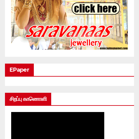
EPaper
சிறப்பு காணொளி