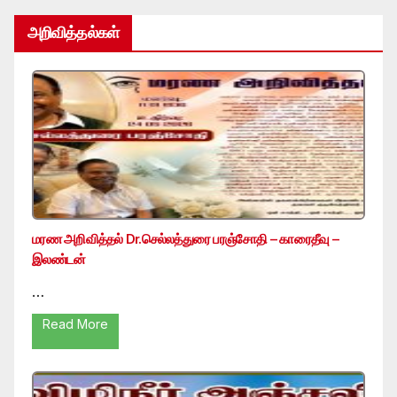
அறிவித்தல்கள்
மரண அறிவித்தல் Dr.செல்லத்துரை பரஞ்சோதி – காரைதீவு –
இலண்டன்
…
Read More