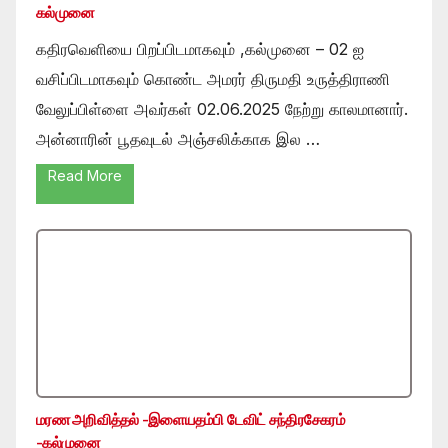
கல்முனை
கதிரவெளியை பிறப்பிடமாகவும் ,கல்முனை – 02 ஐ
வசிப்பிடமாகவும் கொண்ட அமரர் திருமதி உருத்திராணி
வேலுப்பிள்ளை அவர்கள் 02.06.2025 நேற்று காலமானார்.
அன்னாரின் பூதவுடல் அஞ்சலிக்காக இல …
Read More
மரண அறிவித்தல் -இளையதம்பி டேவிட் சந்திரசேகரம்
-கல்முனை