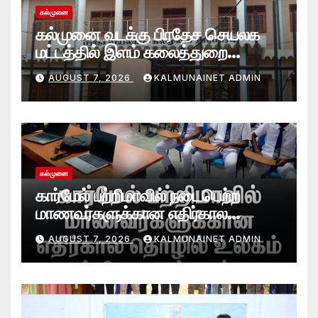
கல்முனை
கல்முனை வடக்கு பிரதேச செயலக
மட்டத்தில் இளம் கலைத்துறை
சாதனையாளர்களை உருவாக்கும்
AUGUST 7, 2026
KALMUNAINET ADMIN
தேசியஇளைஞர்விருது_விழா 2026
கல்முனை
கார்மேல் பற்றிமாவில் நடைபெற்ற
மாணவர்களுக்கான எதிர்கால
தொழில் உலகம் பற்றிய கருத்தரங்கு
AUGUST 7, 2026
KALMUNAINET ADMIN