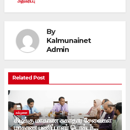
navigation
அதிகரிப்பு
By
Kalmunainet
Admin
Related Post
கல்முனை
கிழக்கு மாகாண சுகாதார சேவைகள்
மாகாண பணிப்பாளர் டொக்டர்