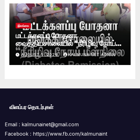
இலங்கை
மட்டக்களப்பு போதனா
வைத்தியசாலையில் “நீரிழிவு நோய்
மீள்நிலை (Diabetes Remission)
AUGUST 5, 2026
KALMUNAINET ADMIN
கிளினிக்” வெற்றிகரமாக ஆரம்பம்
விளம்பர தொடர்புகள்
Email :
kalmunainet@gmail.com
Facebook : https://www.fb.com/kalmunaint