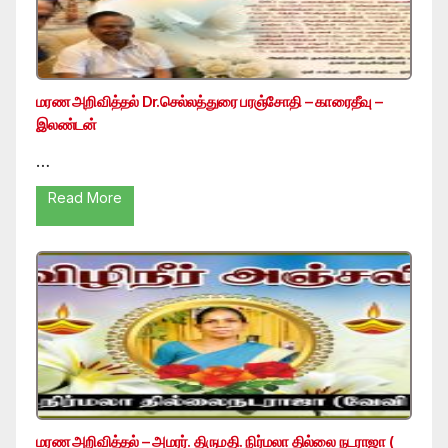
மரண அறிவித்தல் Dr.செல்லத்துரை பரஞ்சோதி – காரைதீவு –
இலண்டன்
…
Read More
மரண அறிவித்தல் – அமரர். திருமதி. நிர்மலா தில்லை நடராஜா (