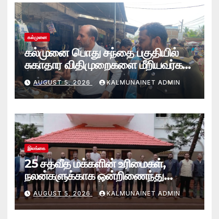
கல்முனை
கல்முனை பொது சந்தை பகுதியில்
சுகாதார விதிமுறைகளை மீறியவர்கள்
மீது சட்ட நடவடிக்கை!
AUGUST 5, 2026
KALMUNAINET ADMIN
இலங்கை
25 சதவீத மக்களின் உரிமைகள்,
நலன்களுக்காக ஒன்றிணைந்து
செயற்படவே புதிய பேரவை; இந்திய
AUGUST 5, 2026
KALMUNAINET ADMIN
உயர்ஸ்தானிகரிடம் எடுத்துரைப்பு.!