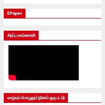
EPaper
சிறப்பு காணொளி
வாழ்வும் பொழுதும் (தினம் ஒரு படம்)