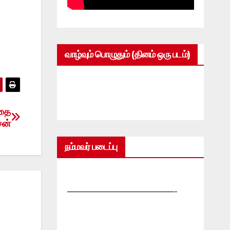
வாழ்வும் பொழுதும் (தினம் ஒரு படம்)
ிதை
சன்
நம்மவர் படைப்பு
—————————————-