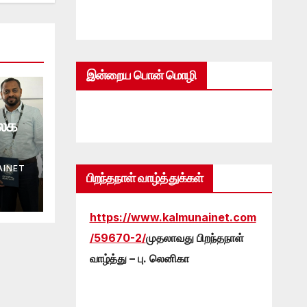
இன்றைய பொன் மொழி
உலக
INET
பிறந்தநாள் வாழ்த்துக்கள்
https://www.kalmunainet.com
/59670-2/
முதலாவது பிறந்தநாள்
வாழ்த்து – பு. லெனிகா