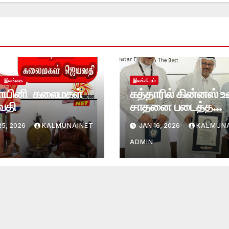
இலங்கை
இலக்கியம்
ாயினி கலைமகள்
கத்தாரில் கின்னஸ் 
வதி
சாதனை படைத்த
இலங்கையர்-
5, 2026
KALMUNAINET
JAN 16, 2026
KALMUNA
மருதமுனை சுக்கூர்
முஹம்மது பர்ஸாத்
ADMIN