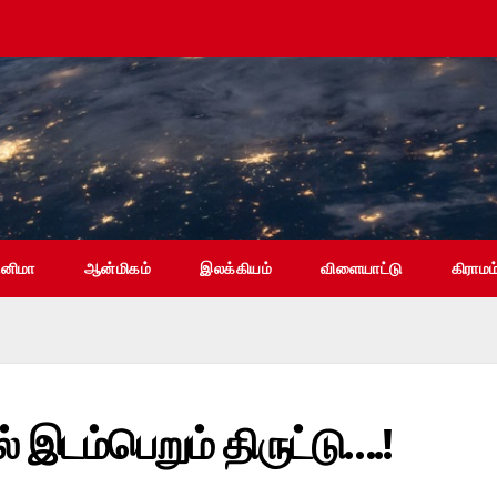
ினிமா
ஆன்மிகம்
இலக்கியம்
விளையாட்டு
கிராமம
ல் இடம்பெறும் திருட்டு….!