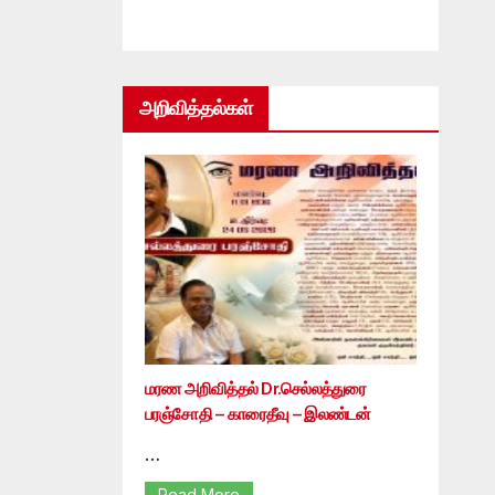
அறிவித்தல்கள்
மரண அறிவித்தல் Dr.செல்லத்துரை
பரஞ்சோதி – காரைதீவு – இலண்டன்
…
Read More