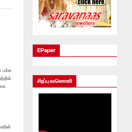
EPaper
் பக்க
த்தில்
சிறப்பு காணொளி
தாக
காரின்