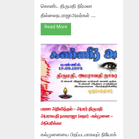
கொண்ட திருமதி நிர்மலா
தில்லைநடராஜாஅவர்கள் …
Read More
மரண அறிவித்தல் – அமரர் திருமதி
அமராவதி நாகராஜா (லதா) -கல்முனை –
அமெரிக்கா
கல்முனையை பிறப்படமாகவும் நியோக்