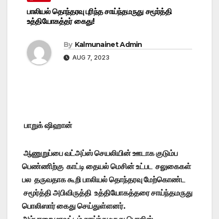
பாலியல் தொந்தரவு புரிந்த சாய்ந்தமருது சமூர்த்தி
உத்தியோகத்தர் கைது!
By
Kalmunainet Admin
AUG 7, 2023
பாறுக் ஷிஹான்
ஆணுறுப்பை வட்அப்ஸ் செயலியின் ஊடாக குடும்ப
பெண்ணிற்கு காட்டி தையல் மெசின் உட்பட சலுகைகள்
பல தருவதாக கூறி பாலியல் தொந்தரவு மேற்கொண்ட
சமூர்த்தி அபிவிருத்தி உத்தியோகத்தரை சாய்ந்தமருது
பொலிஸார் கைது செய்துள்ளனர்.
அம்பாறை மாவட்டம் சாய்ந்தமருது பொலிஸ்