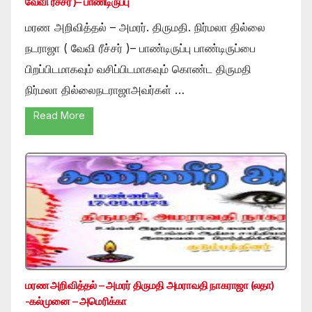
வேவி ரீச்சர் )– பாண்டிருப்பு
மரண அறிவித்தல் – அமரர். திருமதி. நிர்மலா தில்லை
நடராஜா ( வேவி ரீச்சர் )– பாண்டிருப்பு பாண்டிருப்பை
பிறப்பிடமாகவும் வசிப்பிடமாகவும் கொண்ட திருமதி
நிர்மலா தில்லைநடராஜாஅவர்கள் …
Read More
மரண அறிவித்தல் – அமரர் திருமதி அமராவதி நாகராஜா (லதா)
-கல்முனை – அமெரிக்கா