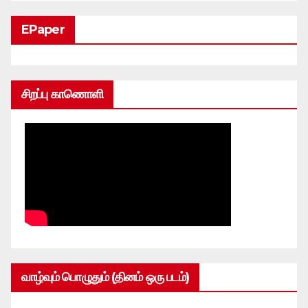
EPaper
சிறப்பு காணொளி
வாழ்வும் பொழுதும் (தினம் ஒரு படம்)