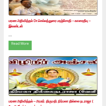
மரண அறிவித்தல் Dr.செல்லத்துரை பரஞ்சோதி – காரைதீவு –
இலண்டன்
…
Read More
மரண அறிவித்தல் – அமரர். திருமதி. நிர்மலா தில்லை நடராஜா (