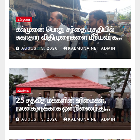
கல்முனை
கல்முனை பொது சந்தை பகுதியில்
சுகாதார விதிமுறைகளை மீறியவர்கள்
மீது சட்ட நடவடிக்கை!
AUGUST 5, 2026
KALMUNAINET ADMIN
இலங்கை
25 சதவீத மக்களின் உரிமைகள்,
நலன்களுக்காக ஒன்றிணைந்து
செயற்படவே புதிய பேரவை; இந்திய
AUGUST 5, 2026
KALMUNAINET ADMIN
உயர்ஸ்தானிகரிடம் எடுத்துரைப்பு.!