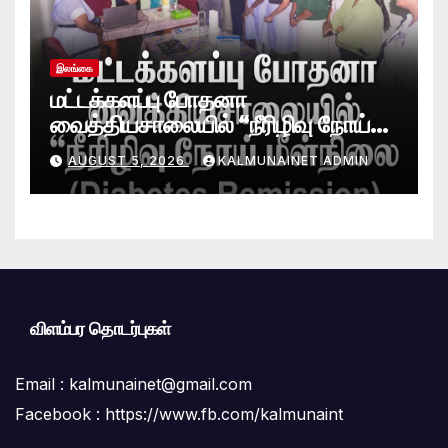
இலங்கை
மட்டக்களப்பு போதனா
வைத்தியசாலையில் “நீரிழிவு நோய்
மீள்நிலை (Diabetes Remission)
AUGUST 5, 2026
KALMUNAINET ADMIN
கிளினிக்” வெற்றிகரமாக ஆரம்பம்
விளம்பர தொடர்புகள்
Email :
kalmunainet@gmail.com
Facebook : https://www.fb.com/kalmunaint