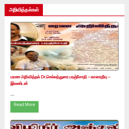
அறிவித்தல்கள்
மரண அறிவித்தல் Dr.செல்லத்துரை பரஞ்சோதி – காரைதீவு –
இலண்டன்
…
Read More