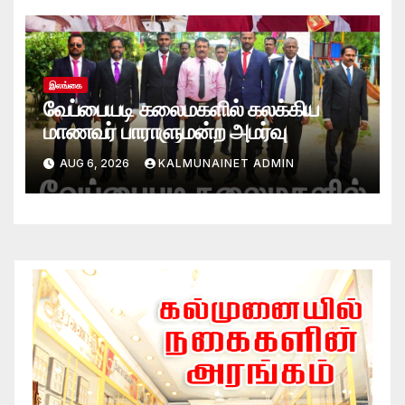
இலங்கை
வேப்பையடி கலைமகளில் கலக்கிய
மாணவர் பாராளுமன்ற அமர்வு
AUG 6, 2026
KALMUNAINET ADMIN