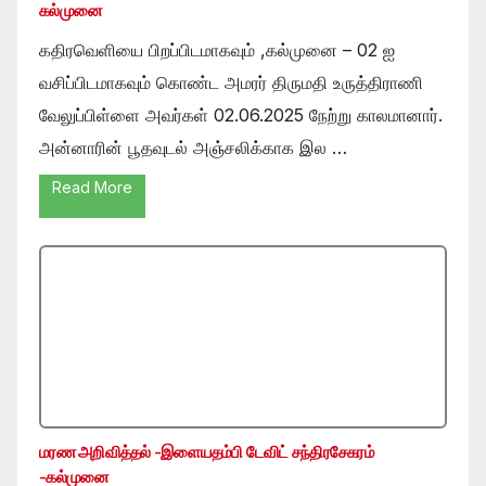
கல்முனை
கதிரவெளியை பிறப்பிடமாகவும் ,கல்முனை – 02 ஐ
வசிப்பிடமாகவும் கொண்ட அமரர் திருமதி உருத்திராணி
வேலுப்பிள்ளை அவர்கள் 02.06.2025 நேற்று காலமானார்.
அன்னாரின் பூதவுடல் அஞ்சலிக்காக இல …
Read More
மரண அறிவித்தல் -இளையதம்பி டேவிட் சந்திரசேகரம்
-கல்முனை