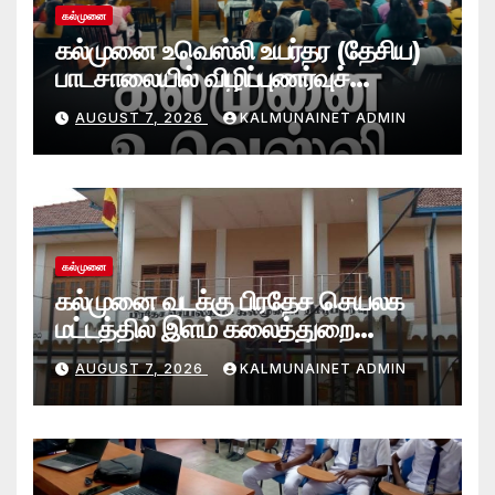
கல்முனை
கல்முனை உவெஸ்லி உயர்தர (தேசிய)
பாடசாலையில் விழிப்புணர்வுச்
செயலமர்வு
AUGUST 7, 2026
KALMUNAINET ADMIN
கல்முனை
கல்முனை வடக்கு பிரதேச செயலக
மட்டத்தில் இளம் கலைத்துறை
சாதனையாளர்களை உருவாக்கும்
AUGUST 7, 2026
KALMUNAINET ADMIN
தேசியஇளைஞர்விருது_விழா 2026