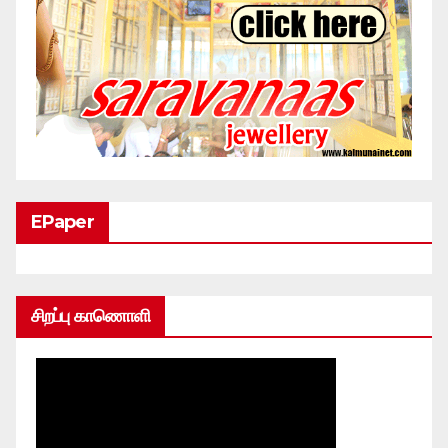
EPaper
சிறப்பு காணொளி