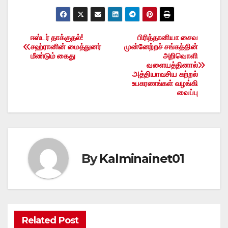
ஈஸ்டர் தாக்குதல்!
பிரித்தானியா சைவ
Post
சஹ்ரானின் மைத்துனர்
முன்னேற்றச் சங்கத்தின்
மீண்டும் கைது
அறிவொளி
navigation
வளையத்தினால்
அத்தியாவசிய கற்றல்
உபகரணங்கள் வழங்கி
வைப்பு
By
Kalminainet01
Related Post