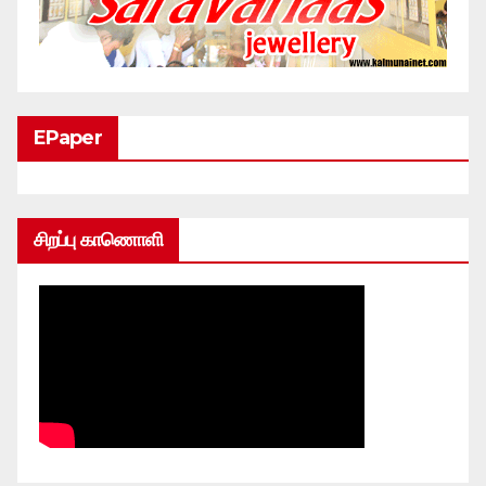
EPaper
சிறப்பு காணொளி