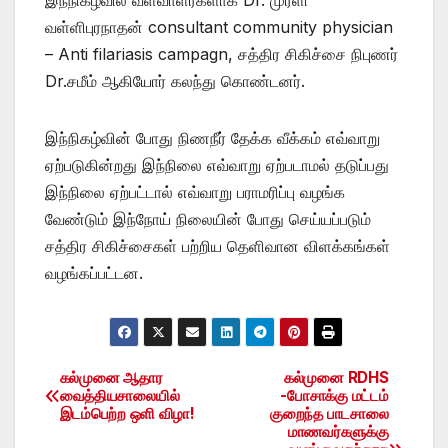
வள்ளிபுரநாதன் consultant community physician
– Anti filariasis campagn, சத்திர சிகிச்சை நிபுணர்
Dr.சமீம் ஆகியோர் கலந்து கொண்டனர்.
இந்நிகழ்வின் போது நிணநீர் தேக்க வீக்கம் எவ்வாறு
ஏற்படுகின்றது இந்நிலை எவ்வாறு ஏற்படாமல் தடுப்பது
இந்நிலை ஏற்பட்டால் எவ்வாறு பராமரிப்பு வழங்க
வேண்டும் இந்நோய் நிலையின் போது செய்யப்படும்
சத்திர சிகிச்சைகள் பற்றிய தெளிவான விளக்கங்கள்
வழங்கப்பட்டன.
கல்முனை ஆதார
கல்முனை RDHS
Post
வைத்தியசாலையில்
-போசாக்கு மட்டம்
இடம்பெற்ற ஒளி விழா!
குறைந்த பாடசாலை
navigation
மாணவர்களுக்கு