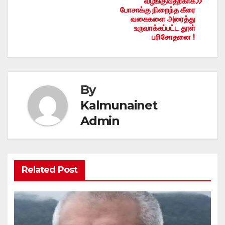
வழங்குவதற்காக
போசாக்கு நிறைந்த கீரை
வகைகளை அரைத்து
உருவாக்கப்பட்ட தூள்
பரிசோதனை !
By
Kalmunainet
Admin
Related Post