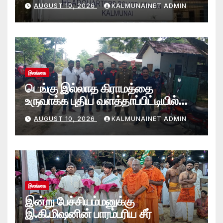
நால்வர் கல்முனை பொலிஸாரால்
AUGUST 10, 2026
KALMUNAINET ADMIN
கைது
இலங்கை
டெங்கு இல்லாத கிராமத்தை
உருவாக்க புதிய வளத்தாப்பிட்டியில்
கூட்டுப் பணி.
AUGUST 10, 2026
KALMUNAINET ADMIN
இலங்கை
இன்று பேச்சியம்மனுக்கு
இ.கி.மிஷனின் பாரம்பரிய சீர்