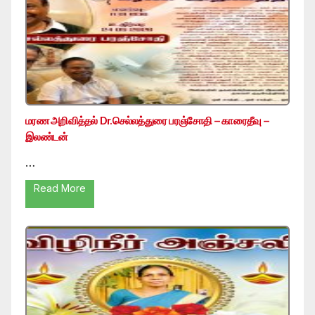
மரண அறிவித்தல் Dr.செல்லத்துரை பரஞ்சோதி – காரைதீவு –
இலண்டன்
…
Read More