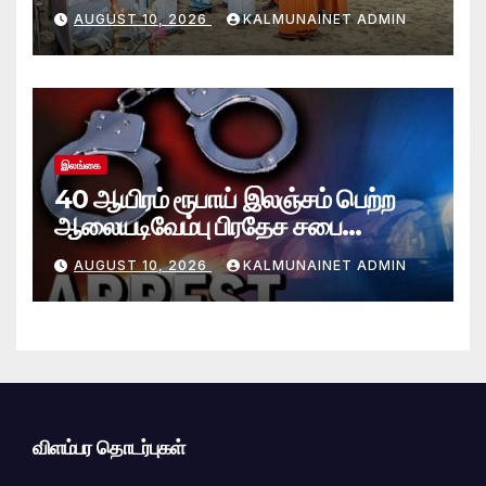
AUGUST 10, 2026
KALMUNAINET ADMIN
இலங்கை
40 ஆயிரம் ரூபாய் இலஞ்சம் பெற்ற
ஆலையடிவேம்பு பிரதேச சபை
தொழில்நுட்ப உத்தியோகத்தர் கைது
AUGUST 10, 2026
KALMUNAINET ADMIN
விளம்பர தொடர்புகள்