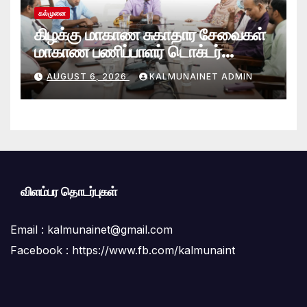
கல்முனை
கிழக்கு மாகாண சுகாதார சேவைகள்
மாகாண பணிப்பாளர் டொக்டர்
சரவணபவன் கல்முனை பிராந்திய
AUGUST 6, 2026
KALMUNAINET ADMIN
சுகாதார சேவைகள் பணிமனைக்கு
விஜயம்!
விளம்பர தொடர்புகள்
Email :
kalmunainet@gmail.com
Facebook : https://www.fb.com/kalmunaint