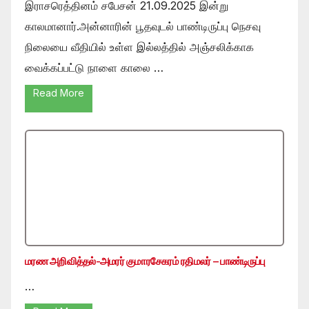
இராசரெத்தினம் சபேசன் 21.09.2025 இன்று
காலமானார்.அன்னாரின் பூதவுடல் பாண்டிருப்பு நெசவு
நிலையை வீதியில் உள்ள இல்லத்தில் அஞ்சலிக்காக
வைக்கப்பட்டு நாளை காலை …
Read More
மரண அறிவித்தல்-அமரர் குமாரசேகரம் ரதிமலர் – பாண்டிருப்பு
…