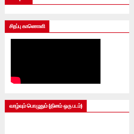
சிறப்பு காணொளி
வாழ்வும் பொழுதும் (தினம் ஒரு படம்)