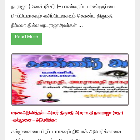
நடராஜா ( வேவி ரீச்சர் )– பாண்டிருப்பு பாண்டிருப்பை
பிறப்பிடமாகவும் வசிப்பிடமாகவும் கொண்ட திருமதி
நிர்மலா தில்லைநடராஜாஅவர்கள் …
Read More
மரண அறிவித்தல் – அமரர் திருமதி அமராவதி நாகராஜா (லதா)
-கல்முனை – அமெரிக்கா
கல்முனையை பிறப்படமாகவும் நியோக் அமெரிக்காவை