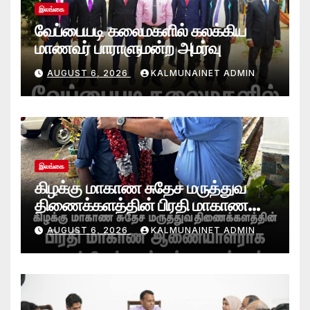
இலங்கை
வேப்பையடி கலைமகளில் கலக்கிய
மாணவர் பாராளுமன்ற அமர்வு
AUGUST 6, 2026
KALMUNAINET ADMIN
இலங்கை
கிழக்கு மாகாண சுதேச மருத்துவ
திணைக்களத்தின் பிரதி மாகாண
ஆணையாளராக வைத்தியர் அன்டன்
AUGUST 6, 2026
KALMUNAINET ADMIN
அனஸ்டீன் கடமையேற்பு!