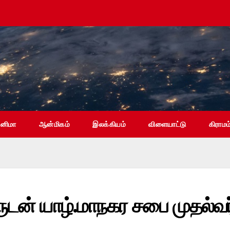
ினிமா
ஆன்மிகம்
இலக்கியம்
விளையாட்டு
கிராமம
ருடன் யாழ்.மாநகர சபை முதல்வர