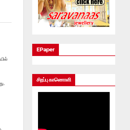
EPaper
யில்
சிறப்பு காணொளி
து.
க