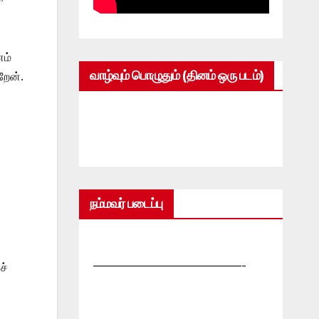
னம்
வாழ்வும் பொழுதும் (தினம் ஒரு படம்)
றேன்.
நம்மவர் படைப்பு
—————————————-
ச்