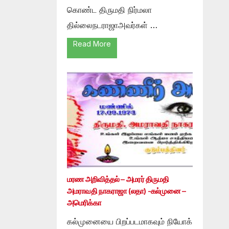
கொண்ட திருமதி நிர்மலா
தில்லைநடராஜாஅவர்கள் …
Read More
மரண அறிவித்தல் – அமரர் திருமதி
அமராவதி நாகராஜா (லதா) -கல்முனை –
அமெரிக்கா
கல்முனையை பிறப்படமாகவும் நியோக்