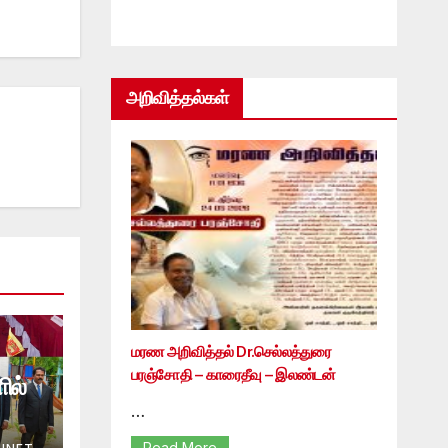
அறிவித்தல்கள்
மரண அறிவித்தல் Dr.செல்லத்துரை
பரஞ்சோதி – காரைதீவு – இலண்டன்
ில்
…
Read More