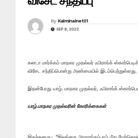
விசேட சந்திப்பு
By
Kalminainet01
SEP 8, 2022
கனடா மார்க்கம் மாநகர முதல்வர் ஃபிராங்க் ஸ்கார்பெட
விசேட சந்திப்பொன்று அண்மையில் இடம்பெற்றுள்ளது. இ
இதன்போது யாழ். மாநகர முதல்வர், ஃபிராங்க் ஸ்கார்பெ
யாழ்.மாநகர முதல்வரின் கோரிக்கைகள்
இதற்கமைய, “இலங்கை அரசாங்கம் எம் மீது மேற்கொ