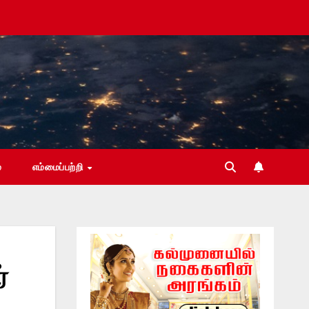
்
எம்மைப்பற்றி
்