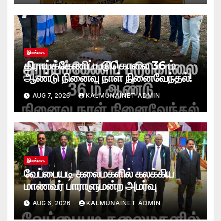
இலங்கை
திராய்க்கேணிப் படுகொலை 36 ம்
ஆண்டு நினைவு நாள் நினைவேந்தல்!
AUG 7, 2026
KALMUNAINET ADMIN
இலங்கை
வேப்பையடி கலைமகளில் கலக்கிய
மாணவர் பாராளுமன்ற அமர்வு
AUG 6, 2026
KALMUNAINET ADMIN