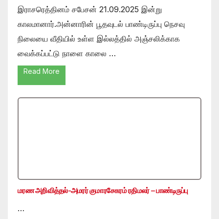
இராசரெத்தினம் சபேசன் 21.09.2025 இன்று
காலமானார்.அன்னாரின் பூதவுடல் பாண்டிருப்பு நெசவு
நிலையை வீதியில் உள்ள இல்லத்தில் அஞ்சலிக்காக
வைக்கப்பட்டு நாளை காலை …
Read More
மரண அறிவித்தல்-அமரர் குமாரசேகரம் ரதிமலர் – பாண்டிருப்பு
…