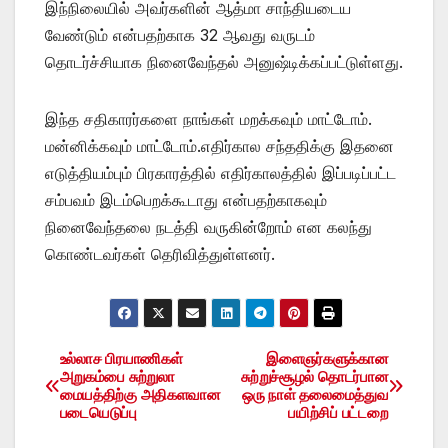
இந்நிலையில் அவர்களின் ஆத்மா சாந்தியடைய
வேண்டும் என்பதற்காக 32 ஆவது வருடம்
தொடர்ச்சியாக நினைவேந்தல் அனுஷ்டிக்கப்பட்டுள்ளது.
இந்த சதிகாரர்களை நாங்கள் மறக்கவும் மாட்டோம்.
மன்னிக்கவும் மாட்டோம்.எதிர்கால சந்ததிக்கு இதனை
எடுத்தியம்பும் பிரகாரத்தில் எதிர்காலத்தில் இப்படிப்பட்ட
சம்பவம் இடம்பெறக்கூடாது என்பதற்காகவும்
நினைவேந்தலை நடத்தி வருகின்றோம் என கலந்து
கொண்டவர்கள் தெரிவித்துள்ளனர்.
உல்லாச பிரயாணிகள்
இளைஞர்களுக்கான
Post
அறுகம்பை சுற்றுலா
சுற்றுச்சூழல் தொடர்பான
மையத்திற்கு அதிகளவான
ஒரு நாள் தலைமைத்துவ
navigation
படையெடுப்பு
பயிற்சிப் பட்டறை