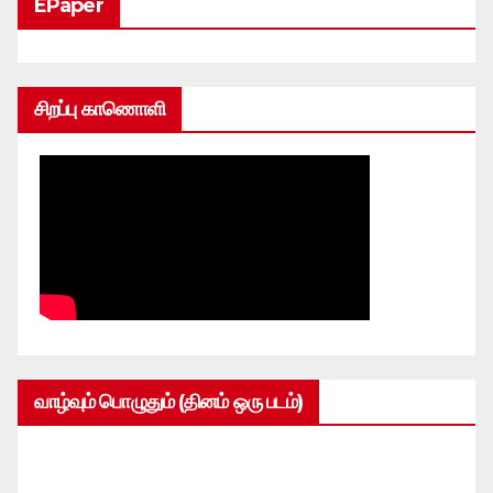
EPaper
சிறப்பு காணொளி
வாழ்வும் பொழுதும் (தினம் ஒரு படம்)