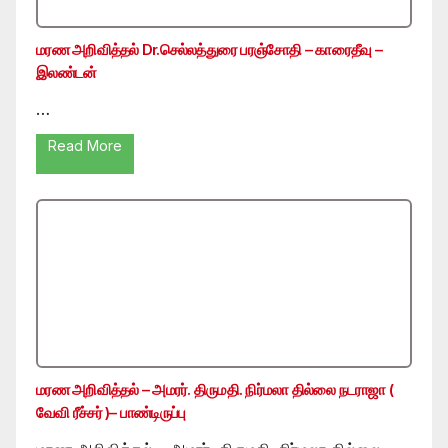
மரண அறிவித்தல் Dr.செல்லத்துரை பரஞ்சோதி – காரைதீவு –
இலண்டன்
…
Read More
மரண அறிவித்தல் – அமரர். திருமதி. நிர்மலா தில்லை நடராஜா (
வேவி ரீச்சர் )– பாண்டிருப்பு