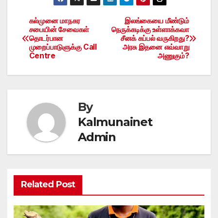
கல்முனை மாநகர
இலங்கையை மீண்டும்
Post
சபையின் சேவைகள்
நெருக்கடிக்கு உள்ளாக்கவா
தொடர்பான
சீனக் கப்பல் வருகிறது?
navigation
முறைப்பாடுளுக்கு Call
அரசு இதனை எவ்வாறு
Centre
அணுகும்?
By
Kalmunainet
Admin
Related Post