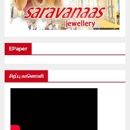
EPaper
சிறப்பு காணொளி