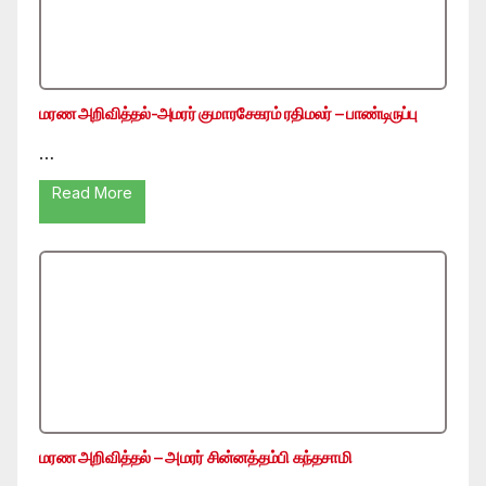
மரண அறிவித்தல்-அமரர் குமாரசேகரம் ரதிமலர் – பாண்டிருப்பு
…
Read More
மரண அறிவித்தல் – அமரர் சின்னத்தம்பி கந்தசாமி