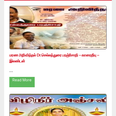
மரண அறிவித்தல் Dr.செல்லத்துரை பரஞ்சோதி – காரைதீவு –
இலண்டன்
…
Read More