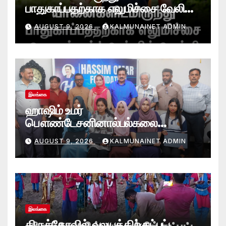
பாதுகாப்பதற்காக எலுமிச்சை வேலி
அமைத்தல்’ ஆய்வில் வெற்றி
AUGUST 9, 2026
KALMUNAINET ADMIN
என்கிறார் வினோஜ்குமார்
இலங்கை
ஹாஷிம் உமர்
பௌண்டேசனினால்பல்கலை
மாணவர்களுக்குமடி கணனி
AUGUST 9, 2026
KALMUNAINET ADMIN
அன்பளிப்பு.!
இலங்கை
திருக்கோவில் வலயத்திற்குட்பட்ட