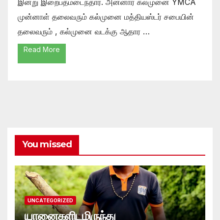
இன்று இறைபதமடைந்தார். அன்னார் கல்முனை YMCA
முன்னாள் தலைவரும் கல்முனை மத்தியஸ்டர் சபையின்
தலைவரும் , கல்முனை வடக்கு ஆதார …
Read More
You missed
UNCATEGORIZED
யானைகளிடமிருந்து