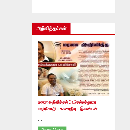
அறிவித்தல்கள்
மரண அறிவித்தல் Dr.செல்லத்துரை
பரஞ்சோதி – காரைதீவு – இலண்டன்
…
Read More