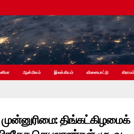
ினிமா
ஆன்மிகம்
இலக்கியம்
விளையாட்டு
கிராமம
முன்னுரிமை: திங்கட்கிழமைக்