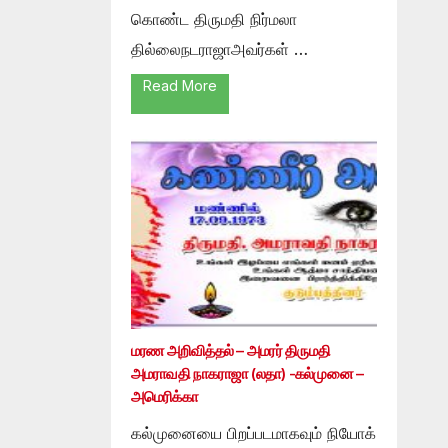
கொண்ட திருமதி நிர்மலா
தில்லைநடராஜாஅவர்கள் …
Read More
மரண அறிவித்தல் – அமரர் திருமதி
அமராவதி நாகராஜா (லதா) -கல்முனை –
அமெரிக்கா
கல்முனையை பிறப்படமாகவும் நியோக்