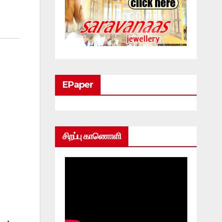
EPaper
சிறப்பு காணொளி