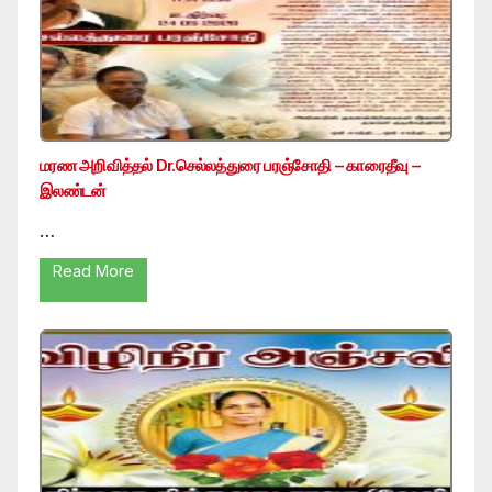
மரண அறிவித்தல் Dr.செல்லத்துரை பரஞ்சோதி – காரைதீவு –
இலண்டன்
…
Read More