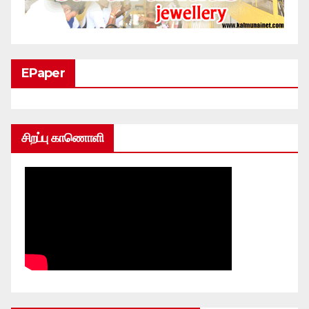
EPaper
சிறப்பு காணொளி