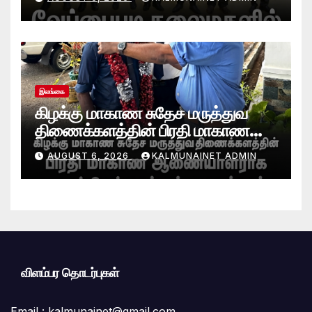
இலங்கை
கிழக்கு மாகாண சுதேச மருத்துவ
திணைக்களத்தின் பிரதி மாகாண
ஆணையாளராக வைத்தியர் அன்டன்
AUGUST 6, 2026
KALMUNAINET ADMIN
அனஸ்டீன் கடமையேற்பு!
விளம்பர தொடர்புகள்
Email :
kalmunainet@gmail.com