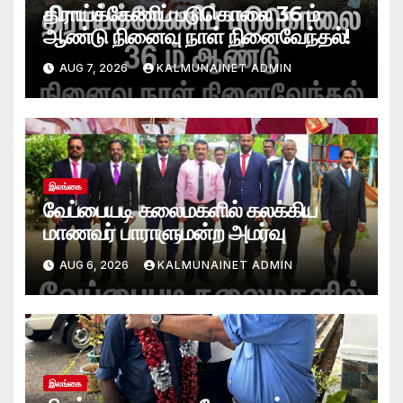
திராய்க்கேணிப் படுகொலை 36 ம்
ஆண்டு நினைவு நாள் நினைவேந்தல்!
AUG 7, 2026
KALMUNAINET ADMIN
இலங்கை
வேப்பையடி கலைமகளில் கலக்கிய
மாணவர் பாராளுமன்ற அமர்வு
AUG 6, 2026
KALMUNAINET ADMIN
இலங்கை