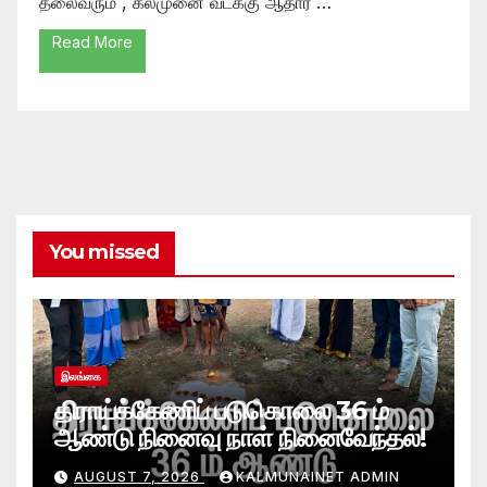
தலைவரும் , கல்முனை வடக்கு ஆதார …
Read More
You missed
இலங்கை
திராய்க்கேணிப் படுகொலை 36 ம்
ஆண்டு நினைவு நாள் நினைவேந்தல்!
AUGUST 7, 2026
KALMUNAINET ADMIN