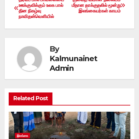
Post
ஊக்குவிக்கும் உலக பால்
மீதான தாக்குதலில் மூன்று
தின நிகழ்வு
இலங்கையர்கள் காயம்
navigation
நாவிதன்வெளியில்
By
Kalmunainet
Admin
Related Post
இலங்கை