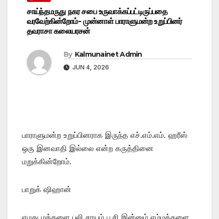
சாய்ந்தமருது நகர சபை உருவாக்கப்பட்டிருப்பதை
வரவேற்கின்றோம்- முன்னாள் பாராளுமன்ற உறுப்பினர்
தவராசா கலையரசன்
By
Kalmunainet Admin
JUN 4, 2026
பாராளுமன்ற உறுப்பினராக இருந்த எச்.எம்.எம். ஹரீஸ்
ஒரு இனவாதி இல்லை என்ற கருத்தினை
மறுக்கின்றோம்.
பாறுக் ஷிஹான்
எமது மக்களை புலி சாயம் பூசி இன்னும் எம்மக்களை