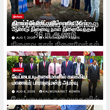
இலங்கை
திராய்க்கேணிப் படுகொலை 36 ம்
ஆண்டு நினைவு நாள் நினைவேந்தல்!
AUG 7, 2026
KALMUNAINET ADMIN
இலங்கை
வேப்பையடி கலைமகளில் கலக்கிய
மாணவர் பாராளுமன்ற அமர்வு
AUG 6, 2026
KALMUNAINET ADMIN