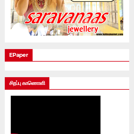
EPaper
சிறப்பு காணொளி