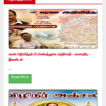
மரண அறிவித்தல் Dr.செல்லத்துரை பரஞ்சோதி – காரைதீவு –
இலண்டன்
…
Read More