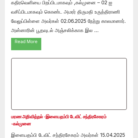
கதிரவெளியை பிறப்பிடமாகவும் ,கல்முனை – 02 ஐ
வசிப்பிடமாகவும் கொண்ட அமரர் திருமதி உருத்திராணி
வேலுப்பிள்ளை அவர்கள் 02.06.2025 நேற்று காலமானார்.
அன்னாரின் பூதவுடல் அஞ்சலிக்காக இல …
Read More
மரண அறிவித்தல் -இளையதம்பி டேவிட் சந்திரசேகரம்
-கல்முனை
இளையதம்பி டேவிட் சந்திரசேகரம் அவர்கள் 15.04.2025