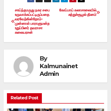
சாய்ந்தமருது நகர சபை
கோப்பாய் கலாசாலையில்
Post
உருவாக்கப்பட்டிருப்பதை
சுற்றுச்சூழல் தினம்
வரவேற்கின்றோம்-
navigation
முன்னாள் பாராளுமன்ற
உறுப்பினர் தவராசா
கலையரசன்
By
Kalmunainet
Admin
Related Post