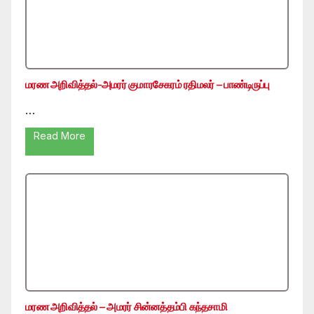
மரண அறிவித்தல்-அமரர் குமாரசேகரம் ரதிமலர் – பாண்டிருப்பு
…
Read More
மரண அறிவித்தல் – அமரர் சின்னத்தம்பி கந்தசாமி