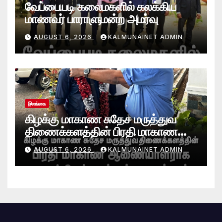
வேப்பையடி கலைமகளில் கலக்கிய
மாணவர் பாராளுமன்ற அமர்வு
AUGUST 6, 2026
KALMUNAINET ADMIN
இலங்கை
கிழக்கு மாகாண சுதேச மருத்துவ
திணைக்களத்தின் பிரதி மாகாண
ஆணையாளராக வைத்தியர் அன்டன்
AUGUST 6, 2026
KALMUNAINET ADMIN
அனஸ்டீன் கடமையேற்பு!