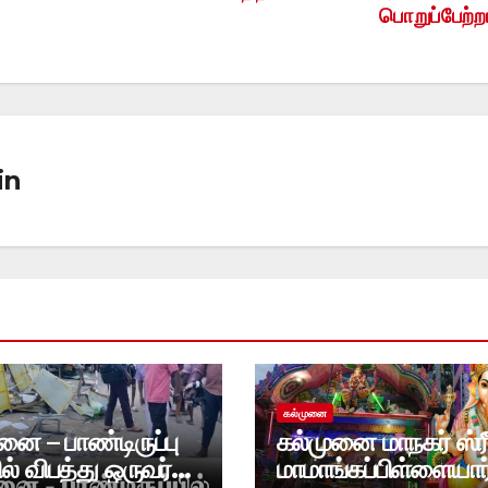
பொறுப்பேற்றா
in
கல்முனை
னை – பாண்டிருப்பு
கல்முனை மாநகர் ஸ்ர
ில் விபத்து ஒருவர்
மாமாங்கப்பிள்ளையார