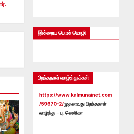
ர்.
இன்றைய பொன் மொழி
பிறந்தநாள் வாழ்த்துக்கள்
https://www.kalmunainet.com
/59670-2/
முதலாவது பிறந்தநாள்
வாழ்த்து – பு. லெனிகா
ீ
்