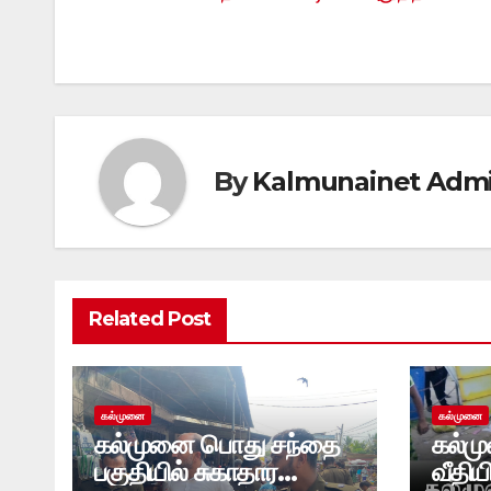
navigation
By
Kalmunainet Adm
Related Post
கல்முனை
கல்முனை
கல்முனை பொது சந்தை
கல்மு
பகுதியில் சுகாதார
வீதிய