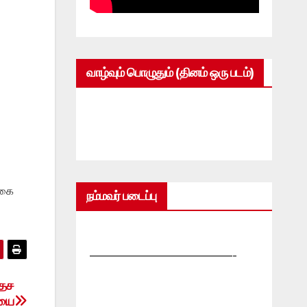
வாழ்வும் பொழுதும் (தினம் ஒரு படம்)
லகை
நம்மவர் படைப்பு
—————————————-
தேச
யை