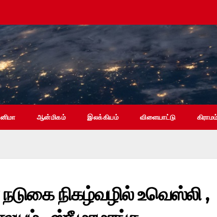
ினிமா
ஆன்மிகம்
இலக்கியம்
விளையாட்டு
கிராமம
மர நடுகை நிகழ்வழில் உவெஸ்லி ,