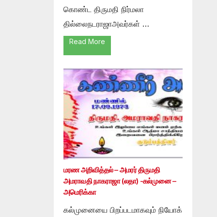
கொண்ட திருமதி நிர்மலா
தில்லைநடராஜாஅவர்கள் …
Read More
மரண அறிவித்தல் – அமரர் திருமதி
அமராவதி நாகராஜா (லதா) -கல்முனை –
அமெரிக்கா
கல்முனையை பிறப்படமாகவும் நியோக்