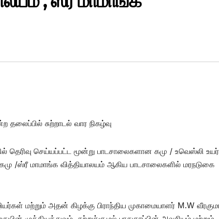
ாலயம் , ஸ்ரீ மாமாங்க
ற தலைப்பில் சுற்றாடல் வார நிகழ்வு
்தில் தெரிவு செய்யப்பட்ட மூன்று பாடசாலைகளான கமு / உவெஸ்லி உயர
ம் கமு /ஸ்ரீ மாமாங்க வித்தியாலயம் ஆகிய பாடசாலைகளில் மரநடுகை
ர்கள் மற்றும் அதன் கிழக்கு பிராந்திய முகாமையாளர் M.W வீரகுமா
முக்கியத்துவம், சுற்றுச்சூழல் பாதுகாப்பின் அவசியம் மற்றும்