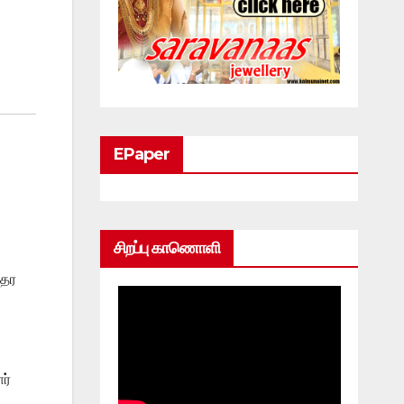
EPaper
சிறப்பு காணொளி
்தர
ர்