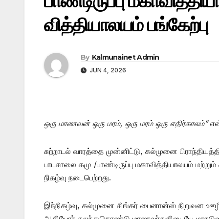
பாண்டிருப்பு மகாவித்திய
வித்தியாலயம் பங்கேற்பு
By
Kalmunainet Admin
JUN 4, 2026
ஒரு மாணவன் ஒரு மரம், ஒரு மரம் ஒரு எதிர்காலம்”
என்
சுற்றாடல் வாரத்தை முன்னிட்டு, கல்முனை பிராந்தியத
பாடசாலை கமு /பாண்டிருப்பு மகாவித்தியாலயம் மற்று
நிகழ்வு நடைபெற்றது.
இந்நிகழ்வு, கல்முனை சிங்கர் பைனான்ஸ் நிறுவன ஊழிய
ஆகியோர் கலந்துகொண்டு மாணவர்களிடையே மரநடுகையின் 