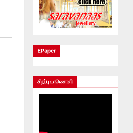
EPaper
சிறப்பு காணொளி