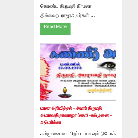
கொண்ட திருமதி நிர்மலா
தில்லைநடராஜாஅவர்கள் …
Read More
மரண அறிவித்தல் – அமரர் திருமதி
அமராவதி நாகராஜா (லதா) -கல்முனை –
அமெரிக்கா
கல்முனையை பிறப்படமாகவும் நியோக்