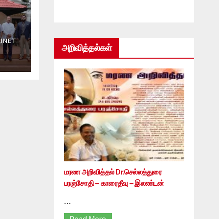
INET
அறிவித்தல்கள்
மரண அறிவித்தல் Dr.செல்லத்துரை
பரஞ்சோதி – காரைதீவு – இலண்டன்
…
Read More