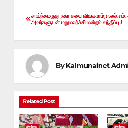
சாய்ந்தமருது நகர சபை விவகாரம்;ஏ.எல்.எம். 
Post
அவர்களுடன் மறுமலர்ச்சி மன்றம் சந்திப்பு.!
navigation
By
Kalmunainet Adm
Related Post
இலங்கை
இலங்கை