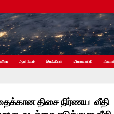
ினிமா
ஆன்மிகம்
இலக்கியம்
விளையாட்டு
கிராமம
தைக்கான திசை நிர்ணய வீதி