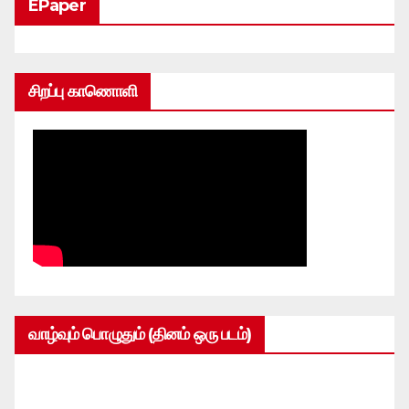
EPaper
சிறப்பு காணொளி
வாழ்வும் பொழுதும் (தினம் ஒரு படம்)