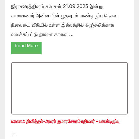
இராசரெத்தினம் சபேசன் 21.09.2025 இன்று
காலமானார்.அன்னாரின் பூதவுடல் பாண்டிருப்பு நெசவு
நிலையை வீதியில் உள்ள இல்லத்தில் அஞ்சலிக்காக
வைக்கப்பட்டு நாளை காலை …
Read More
மரண அறிவித்தல்-அமரர் குமாரசேகரம் ரதிமலர் – பாண்டிருப்பு
…