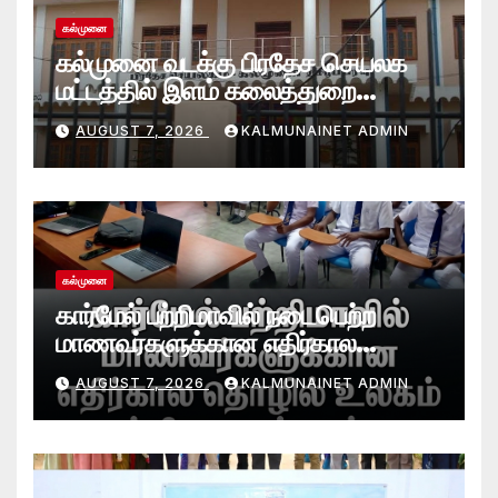
கல்முனை
கல்முனை வடக்கு பிரதேச செயலக
மட்டத்தில் இளம் கலைத்துறை
சாதனையாளர்களை உருவாக்கும்
AUGUST 7, 2026
KALMUNAINET ADMIN
தேசியஇளைஞர்விருது_விழா 2026
கல்முனை
கார்மேல் பற்றிமாவில் நடைபெற்ற
மாணவர்களுக்கான எதிர்கால
தொழில் உலகம் பற்றிய கருத்தரங்கு
AUGUST 7, 2026
KALMUNAINET ADMIN