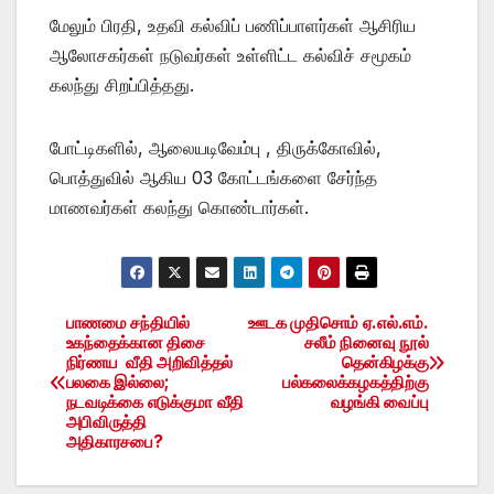
மேலும் பிரதி, உதவி கல்விப் பணிப்பாளர்கள் ஆசிரிய
ஆலோசகர்கள் நடுவர்கள் உள்ளிட்ட கல்விச் சமூகம்
கலந்து சிறப்பித்தது.
போட்டிகளில், ஆலையடிவேம்பு , திருக்கோவில்,
பொத்துவில் ஆகிய 03 கோட்டங்களை சேர்ந்த
மாணவர்கள் கலந்து கொண்டார்கள்.
பாணமை சந்தியில்
ஊடக முதிசொம் ஏ.எல்.எம்.
Post
உகந்தைக்கான திசை
சலீம் நினைவு நூல்
நிர்ணய வீதி அறிவித்தல்
தென்கிழக்கு
navigation
பலகை இல்லை;
பல்கலைக்கழகத்திற்கு
நடவடிக்கை எடுக்குமா வீதி
வழங்கி வைப்பு
அபிவிருத்தி
அதிகாரசபை?