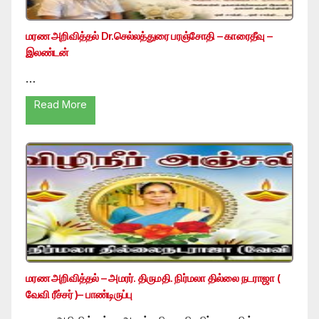
மரண அறிவித்தல் Dr.செல்லத்துரை பரஞ்சோதி – காரைதீவு –
இலண்டன்
…
Read More
மரண அறிவித்தல் – அமரர். திருமதி. நிர்மலா தில்லை நடராஜா (
வேவி ரீச்சர் )– பாண்டிருப்பு