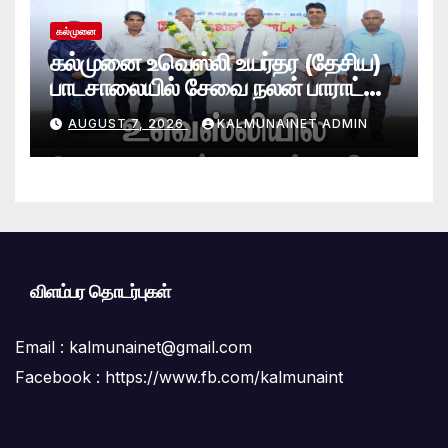
கல்முனை
கல்முனை உவெஸ்லி உயர்தர (தேசிய)
பாடசாலையில் சேவை நலன் பாராட்டு
விழா சிறப்பாக நடைபெற்றது
AUGUST 7, 2026
KALMUNAINET ADMIN
விளம்பர தொடர்புகள்
Email :
kalmunainet@gmail.com
Facebook : https://www.fb.com/kalmunaint