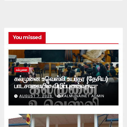
You missed
கல்முனை
கல்முனை உவெஸ்லி உயர்தர (தேசிய)
பாடசாலையில் விழிப்புணர்வுச்
செயலமர்வு
AUGUST 7, 2026
KALMUNAINET ADMIN