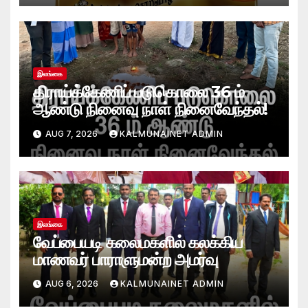
இலங்கை
திராய்க்கேணிப் படுகொலை 36 ம்
ஆண்டு நினைவு நாள் நினைவேந்தல்!
AUG 7, 2026
KALMUNAINET ADMIN
இலங்கை
வேப்பையடி கலைமகளில் கலக்கிய
மாணவர் பாராளுமன்ற அமர்வு
AUG 6, 2026
KALMUNAINET ADMIN