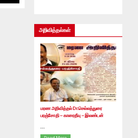
அறிவித்தல்கள்
மரண அறிவித்தல் Dr.செல்லத்துரை
பரஞ்சோதி – காரைதீவு – இலண்டன்
…
Read More