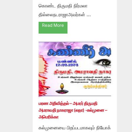
கொண்ட திருமதி நிர்மலா
தில்லைநடராஜாஅவர்கள் …
Read More
மரண அறிவித்தல் – அமரர் திருமதி
அமராவதி நாகராஜா (லதா) -கல்முனை –
அமெரிக்கா
கல்முனையை பிறப்படமாகவும் நியோக்