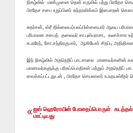
நிகழ்வில் மண்முனை தென் எருவில் பற்று பிரதேச செய
பிரதேச சபை உறுப்பினர் சுந்தரலிங்கம் இளமாறன் கௌ
சுதர்சன், ஸ்ரீ தில்லையம்பலப்பிள்ளையார் ஆலய பரிப
பரிபாலன சபைத் தலைவர் சா.புஸ்பராசா, கலாச்சார 
க.சுரேந், சோ.சந்திரகுமார், ஆகியோர் சிறப்பு அதிதிகள
இந் நிகழ்வில் அறநெறிப் பாடசாலை மாணவர்களின் கலை
மாணவர்களுக்கு பரிசுப்பொதிகள் மற்றும் அறநெறிப் பா
வைக்கப்பட்டதுடன் , பிரதேச செயலாளர் உ.உதயஸ்ரீதர் 
ஐஸ் ஹெரோயின் போதைப்பொருள் கடத்தல் 
Post
மாட்டியது
navigation