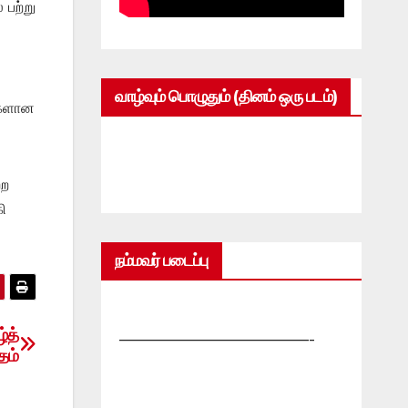
 பற்று
வாழ்வும் பொழுதும் (தினம் ஒரு படம்)
்களான
்ற
ி
நம்மவர் படைப்பு
்த்
—————————————-
தம்