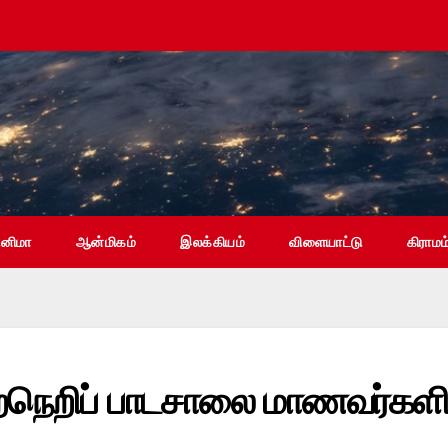
ினிமா
ஆன்மிகம்
இலக்கியம்
விளையாட்டு
கிராமம
நெறிப் பாடசாலை மாணவர்களி