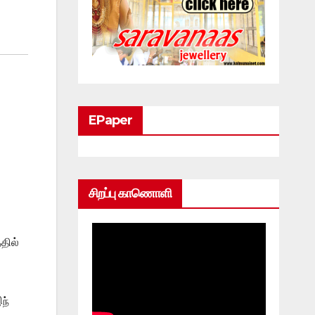
EPaper
சிறப்பு காணொளி
தில்
ந்