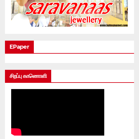
EPaper
சிறப்பு காணொளி