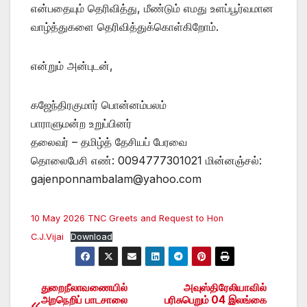
என்பதையும் தெரிவித்து, மீண்டும் எமது உளப்பூர்வமான
வாழ்த்துகளை தெரிவித்துக்கொள்கிறோம்.
என்றும் அன்புடன்,
கஜேந்திரகுமார் பொன்னம்பலம்
பாராளுமன்ற உறுப்பினர்
தலைவர் – தமிழ்த் தேசியப் பேரவை
தொலைபேசி எண்: 0094777301021 மின்னஞ்சல்:
gajenponnambalam@yahoo.com
10 May 2026 TNC Greets and Request to Hon
C.J.Vijai
Download
துறைநீலாவணையில்
அவுஸ்திரேலியாவில்
Post
அறநெறிப் பாடசாலை
பரிசுபெறும் 04 இலங்கை