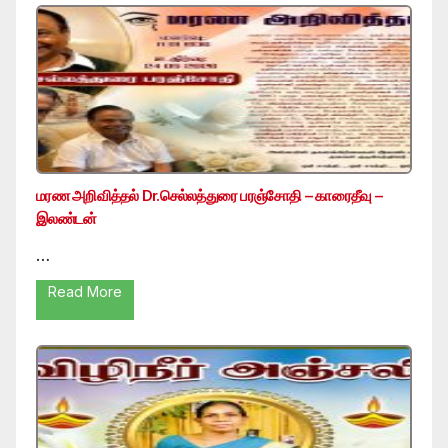
மரண அறிவித்தல் Dr.செல்லத்துரை பரஞ்சோதி – காரைதீவு –
இலண்டன்
…
Read More