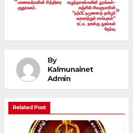
மாணவர்களின் சித்திரை
எழுத்தாளர்களின் நூல்கள்-
navigation
குதூகலம்.
சஞ்சீவி சிவகுமாரின்
”நற்பிட்டிமுனைத் தமிழர்
வரலாற்றுச் சால்புகள்”
உட்பட நான்கு நூல்கள்
தேர்வு
By
Kalmunainet
Admin
Related Post