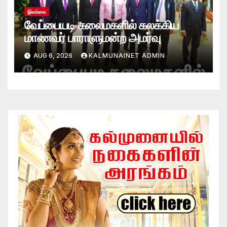
இலங்கை
வேப்பையடி கலைமகளில் கலக்கிய
மாணவர் பாராளுமன்ற அமர்வு
AUG 6, 2026
KALMUNAINET ADMIN