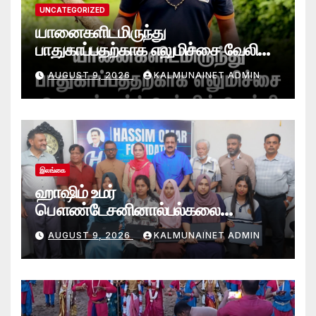
UNCATEGORIZED
யானைகளிடமிருந்து
பாதுகாப்பதற்காக எலுமிச்சை வேலி
அமைத்தல்’ ஆய்வில் வெற்றி
AUGUST 9, 2026
KALMUNAINET ADMIN
என்கிறார் வினோஜ்குமார்
இலங்கை
ஹாஷிம் உமர்
பௌண்டேசனினால்பல்கலை
மாணவர்களுக்குமடி கணனி
AUGUST 9, 2026
KALMUNAINET ADMIN
அன்பளிப்பு.!