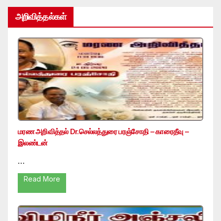
அறிவித்தல்கள்
மரண அறிவித்தல் Dr.செல்லத்துரை பரஞ்சோதி – காரைதீவு –
இலண்டன்
…
Read More