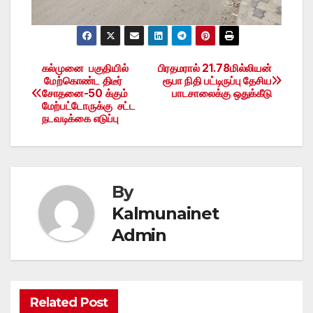
கல்முனை பகுதியில்
பிரதமரால் 21.78மில்லியன்
Post
மேற்கொண்ட திடீர்
ரூபா நிதி பட்டிருப்பு தேசிய
சோதனை-50 க்கும்
பாடசாலைக்கு ஒதுக்கீடு
navigation
மேற்பட்டோருக்கு சட்ட
நடவடிக்கை எடுப்பு
By
Kalmunainet
Admin
Related Post