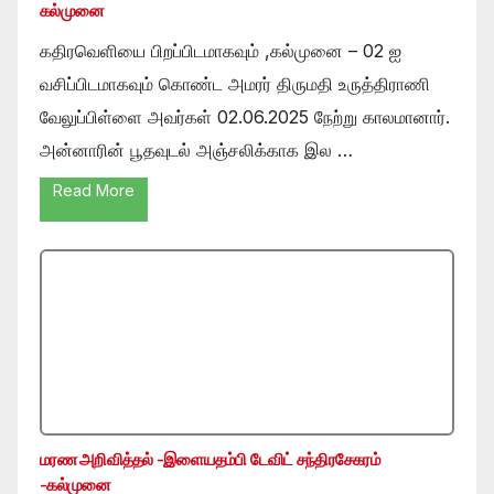
கல்முனை
கதிரவெளியை பிறப்பிடமாகவும் ,கல்முனை – 02 ஐ
வசிப்பிடமாகவும் கொண்ட அமரர் திருமதி உருத்திராணி
வேலுப்பிள்ளை அவர்கள் 02.06.2025 நேற்று காலமானார்.
அன்னாரின் பூதவுடல் அஞ்சலிக்காக இல …
Read More
மரண அறிவித்தல் -இளையதம்பி டேவிட் சந்திரசேகரம்
-கல்முனை