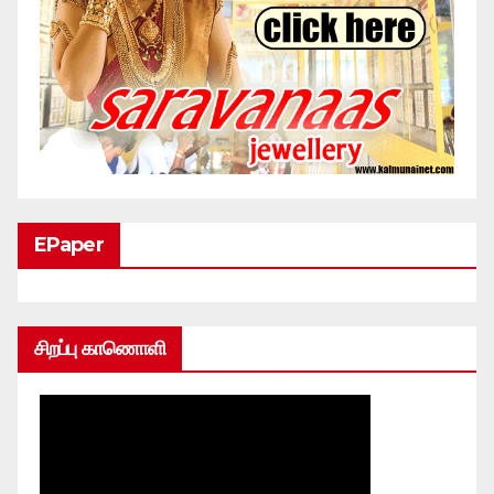
EPaper
சிறப்பு காணொளி