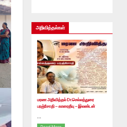
அறிவித்தல்கள்
மரண அறிவித்தல் Dr.செல்லத்துரை
பரஞ்சோதி – காரைதீவு – இலண்டன்
…
Read More