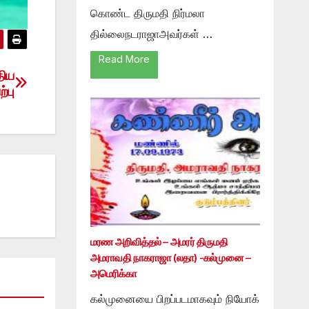
கொண்ட திருமதி நிர்மலா
தில்லைநடராஜாஅவர்கள் …
Read More
திய
்பு
மரண அறிவித்தல் – அமரர் திருமதி
அமராவதி நாகராஜா (லதா) -கல்முனை –
அமெரிக்கா
கல்முனையை பிறப்படமாகவும் நியோக்