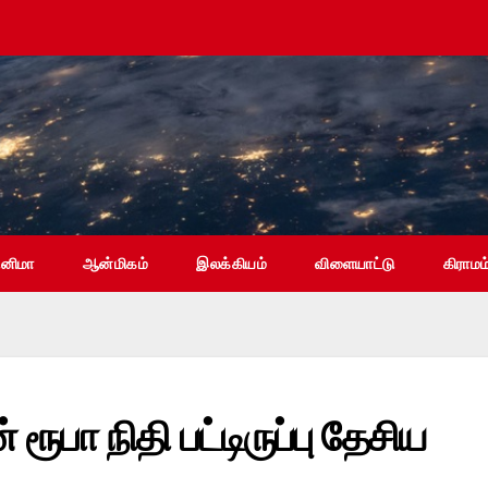
ினிமா
ஆன்மிகம்
இலக்கியம்
விளையாட்டு
கிராமம
 ரூபா நிதி பட்டிருப்பு தேசிய