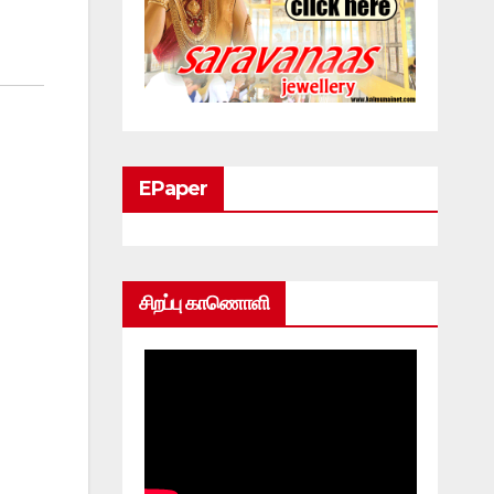
EPaper
சிறப்பு காணொளி