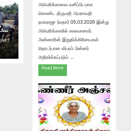
அமெரிக்காவை வசிப்பிடமாக
கொண்ட திருமதி அமராவதி
நாகராஜா (லதா) 05.03.2026 இன்று
ய்மை
அமெரிக்காவில் காலமானார்.
லைய
அன்னாரின் இறுதிக்கிரியைகள்
INET
தொடர்பான விபரம் பின்னர்
அறிவிக்கப்படும் …
ி.
Read More