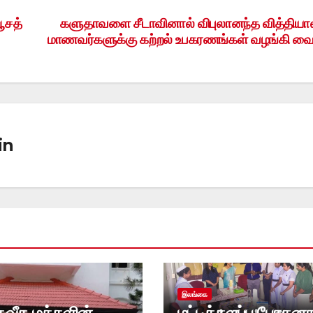
ூசத்
களுதாவளை சீடாவினால் விபுலானந்த வித்திய
மாணவர்களுக்கு கற்றல் உபகரணங்கள் வழங்கி வைப
in
இலங்கை
தவீத மக்களின்
மட்டக்களப்பு போதன