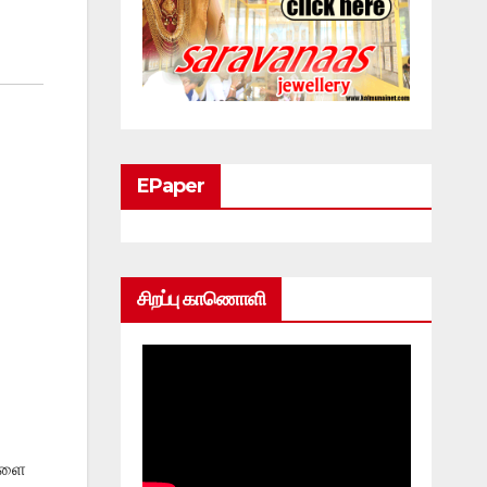
EPaper
சிறப்பு காணொளி
ுகளை