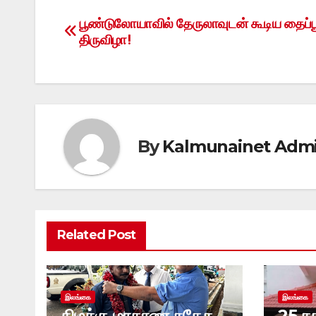
பூண்டுலோயாவில் தேருலாவுடன் கூடிய தைப்ப
Post
திருவிழா!
navigation
By
Kalmunainet Adm
Related Post
இலங்கை
இலங்கை
கிழக்கு மாகாண சுதேச
25 ச