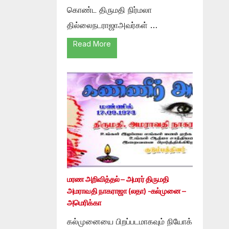
கொண்ட திருமதி நிர்மலா
தில்லைநடராஜாஅவர்கள் …
Read More
மரண அறிவித்தல் – அமரர் திருமதி
அமராவதி நாகராஜா (லதா) -கல்முனை –
அமெரிக்கா
கல்முனையை பிறப்படமாகவும் நியோக்