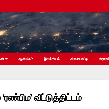
ினிமா
ஆன்மிகம்
இலக்கியம்
விளையாட்டு
கிராமம
ரண்பிம’ வீட்டுத்திட்டம்