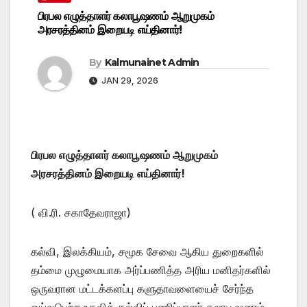
பிரபல எழுத்தாளர் கலாபூஷணம் ஆறுமுகம்
அரசரத்தினம் இறையடி எய்தினார்!
By
Kalmunainet Admin
JAN 29, 2026
பிரபல எழுத்தாளர் கலாபூஷணம் ஆறுமுகம்
அரசரத்தினம் இறையடி எய்தினார்!
( வி.ரி. சகாதேவராஜா)
கல்வி, இலக்கியம், சமூக சேவை ஆகிய துறைகளில்
தம்மை முழுமையாக அர்ப்பணித்த அரிய மனிதர்களில்
ஒருவரான மட்டக்களப்பு களுதாவளையைச் சேர்ந்த
ஓய்வுபெற்ற உதவிக் கல்விப் பணிப்பாளர் கலாபூஷணம்