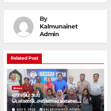
By
Kalmunainet
Admin
Related Post
இலங்கை
ஹாஷிம் உமர்
பௌண்டேசனினால்பல்கலை
மாணவர்களுக்குமடி கணனி
AUG 9, 2026
KALMUNAINET ADMIN