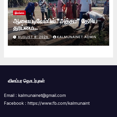
இலங்கை
ஆலையடிவேம்பில் “அத்தம” தேசிய
தூய்மை
வேலைத்திட்டம்.:ஆலையடிவேம்பு
AUGUST 8, 2026
KALMUNAINET ADMIN
பிரதேச செயலகமும் பிரதேச சபையும்
இணைந்து விசேட தூய்மைப் பணி.
விளம்பர தொடர்புகள்
Email :
kalmunainet@gmail.com
Facebook : https://www.fb.com/kalmunaint