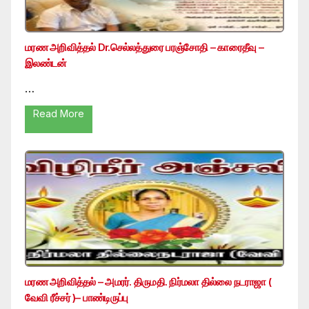
மரண அறிவித்தல் Dr.செல்லத்துரை பரஞ்சோதி – காரைதீவு –
இலண்டன்
…
Read More
மரண அறிவித்தல் – அமரர். திருமதி. நிர்மலா தில்லை நடராஜா (
வேவி ரீச்சர் )– பாண்டிருப்பு