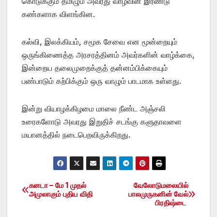
கொடுக்கும் தமிழும் அவரது வாழ்வின் இரண்டு
கண்களாக விளங்கின.
கல்வி, இலக்கியம், சமூக சேவை என மூன்றையும்
ஒருங்கிணைத்த அரசரத்தினம் அவர்களின் வாழ்க்கை,
இன்றைய தலைமுறைக்குத் தன்னம்பிக்கையும்
பண்பாடும் கற்பிக்கும் ஒரு வாழும் பாடமாக உள்ளது.
இன்று வியாழக்கிழமை மாலை நீண்ட அஞ்சலி
உரைகளோடு அவரது இறுதிச் சடங்கு களுதாவளை
மயானத்தில் நடைபெறவிருக்கிறது.
கனடா – மே 1 முதல்
வேலோடுமலையில்
Post
அமுலாகும் புதிய விதி
பாலமுருகனின் வேல்
பிரதிஷ்டை
navigation