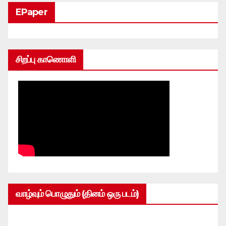
EPaper
சிறப்பு காணொளி
வாழ்வும் பொழுதும் (தினம் ஒரு படம்)