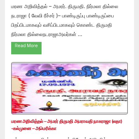
மரண அறிவித்தல் – அமரர். திருமதி. நிர்மலா தில்லை
நடராஜா ( வேவி ரீச்சர் )– பாண்டிருப்பு பாண்டிருப்பை
பிறப்பிடமாகவும் வசிப்பிடமாகவும் கொண்ட திருமதி
நிர்மலா தில்லைநடராஜாஅவர்கள் …
Read More
மரண அறிவித்தல் – அமரர் திருமதி அமராவதி நாகராஜா (லதா)
-கல்முனை – அமெரிக்கா