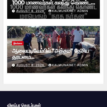
1000 மாணவர்கள் கலந்து கொண்ட
“நாத நர்தன” கலை நிகழ்வு.
AUGUST 8, 2026
KALMUNAINET ADMIN
இலங்கை
ஆலையடிவேம்பில் “அத்தம” தேசிய
தூய்மை
வேலைத்திட்டம்.:ஆலையடிவேம்பு
AUGUST 8, 2026
KALMUNAINET ADMIN
பிரதேச செயலகமும் பிரதேச சபையும்
இணைந்து விசேட தூய்மைப் பணி.
விளம்பர தொடர்புகள்