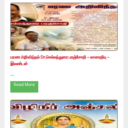
மரண அறிவித்தல் Dr.செல்லத்துரை பரஞ்சோதி – காரைதீவு –
இலண்டன்
…
Read More