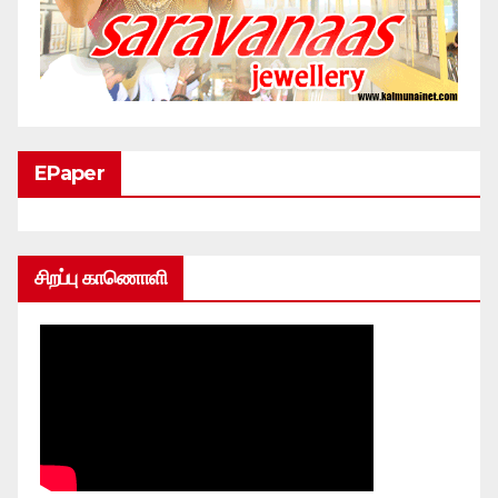
EPaper
சிறப்பு காணொளி