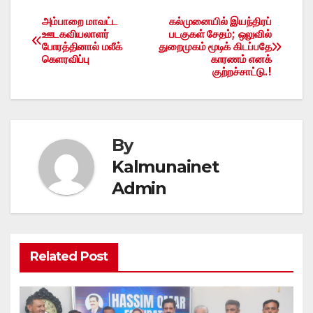
அம்பாறை மாவட்ட
கல்முனையில் இயந்திரப்
Post
ஊடகவியலாளர்
படகுகள் சேதம்; ஒலுவில்
போரத்தினால் மலீக்
துறைமுகம் மூடிக் கிடப்பதே
navigation
கெளரவிப்பு
காரணம் எனக்
குற்றச்சாட்டு.!
By
Kalmunainet
Admin
Related Post