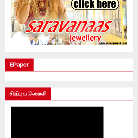
EPaper
சிறப்பு காணொளி