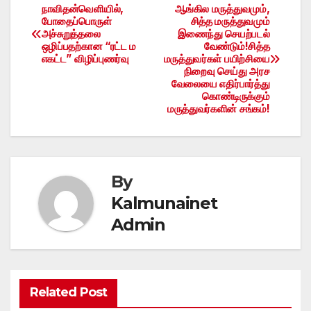
நாவிதன்வெளியில்,
ஆங்கில மருத்துவமும்,
Post
போதைப்பொருள்
சித்த மருத்துவமும்
அச்சுறுத்தலை
இணைந்து செயற்படல்
navigation
ஒழிப்பதற்கான “ரட்ட ம
வேண்டும்!சித்த
எகட்ட” விழிப்புணர்வு
மருத்துவர்கள் பயிற்சியை
நிறைவு செய்து அரச
வேலையை எதிர்பார்த்து
கொண்டிருக்கும்
மருத்துவர்களின் சங்கம்!
By
Kalmunainet
Admin
Related Post