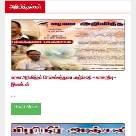
அறிவித்தல்கள்
மரண அறிவித்தல் Dr.செல்லத்துரை பரஞ்சோதி – காரைதீவு –
இலண்டன்
…
Read More