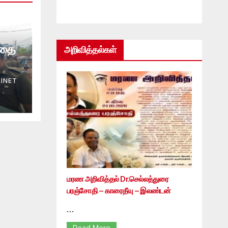
்தை
அறிவித்தல்கள்
INET
மரண அறிவித்தல் Dr.செல்லத்துரை
பரஞ்சோதி – காரைதீவு – இலண்டன்
…
Read More