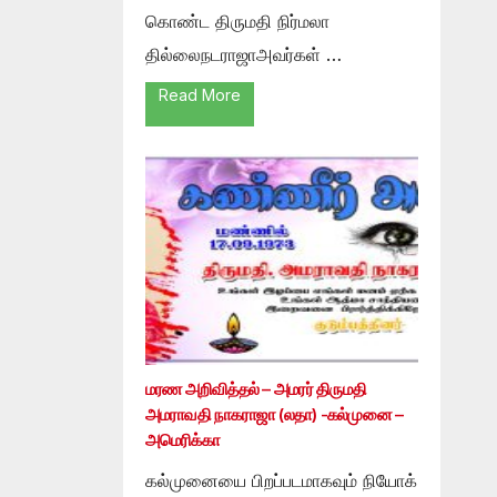
கொண்ட திருமதி நிர்மலா
தில்லைநடராஜாஅவர்கள் …
Read More
மரண அறிவித்தல் – அமரர் திருமதி
அமராவதி நாகராஜா (லதா) -கல்முனை –
அமெரிக்கா
கல்முனையை பிறப்படமாகவும் நியோக்