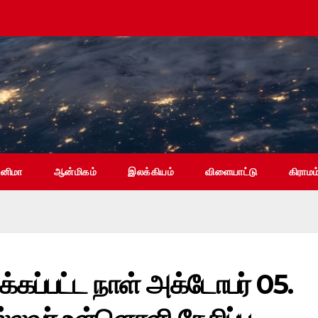
ினிமா
ஆன்மிகம்
இலக்கியம்
விளையாட்டு
கிராமம
க்கப்பட்ட நாள் அக்டோபர் 05.