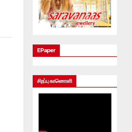
EPaper
சிறப்பு காணொளி