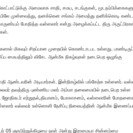
கோட்பாட்டுக்கு அமைவாக சாதி, சமய, சடங்குகள், மூடநம்பிக்கைகளு
்தியிலே முன்வைத்து, தனக்கென சங்கம் அமைத்து தனிக்கொடி கண்ட
வகாருண்யம் போதித்த வள்ளலார் என்று அழைக்கப்பட்ட திரு அருட்பிரக
கள்.
களால் மிகவும் சிறப்பான முறையில் கொண்டாடபட உள்ளது. பாண்டிருப்
ப்ப மையத்திலும் விசேட ஆன்மீக நிகழ்வுகள் நடைபெற ஒழுங்கு
ஜோதி ஆண்டவரின் அடியார்கள். இன்நிகழ்வில் பங்கேற்க உள்ளனர். வள்
வல்லவர் தவத்திரு புண்ணிய மலர் அம்மா தலைமையில் நடைபெற உள்ள
ல். ஜோதிசுடர் எற்றுதல்,தியானம், யோகாசனம், வள்ளலாரின் போதனைக
வள்ளலார் வல்லவர் உள்ளொளி நேசிப்பு நிலையத்தின் ஆன்மீக இணைப்ப
டோபர் 05 ஞாயிற்றுக்கிழமை நாள் அன்று இராமையா சின்னம்மை