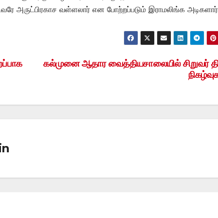
வரே அருட்பிரகாச வள்ளலார் என போற்றப்படும் இராமலிங்க அடிகளார்
றப்பாக
கல்முனை ஆதார வைத்தியசாலையில் சிறுவர் த
நிகழ்வு
in