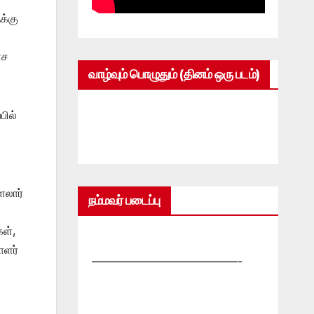
க்கு
ாச
வாழ்வும் பொழுதும் (தினம் ஒரு படம்)
பில்
ளலார்
நம்மவர் படைப்பு
ள்,
ாளர்
—————————————-