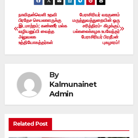
நாவிதன்வெளி உதவி
பேராசிரியர் வரகுணம்
Post
பிரதேச செயலாளருக்கு
மருத்துவத்துறையின் ஒரு
இடமாற்றம்; கண்ணீர் மல்க
சரித்திரம்- கிழக்குப்
navigation
வழியனுப்பி வைத்த
பல்கலைக்கழக உபவேந்தர்
அலுவலக
பேராசிரியர் பிரதீபன்
உத்தியோகத்தர்கள்
புகழாரம்!
By
Kalmunainet
Admin
Related Post