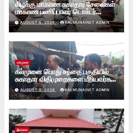
கிழக்கு மாகாண சுகாதார சேவைகள்
மாகாண பணிப்பாளர் டொக்டர்
சரவணபவன் கல்முனை பிராந்திய
AUGUST 6, 2026
KALMUNAINET ADMIN
சுகாதார சேவைகள் பணிமனைக்கு
விஜயம்!
கல்முனை
கல்முனை பொது சந்தை பகுதியில்
சுகாதார விதிமுறைகளை மீறியவர்கள்
மீது சட்ட நடவடிக்கை!
AUGUST 5, 2026
KALMUNAINET ADMIN
இலங்கை