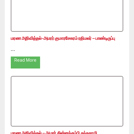
மரண அறிவித்தல்-அமரர் குமாரசேகரம் ரதிமலர் – பாண்டிருப்பு
…
Read More
மரண அறிவித்தல் – அமரர் சின்னத்தம்பி கந்தசாமி