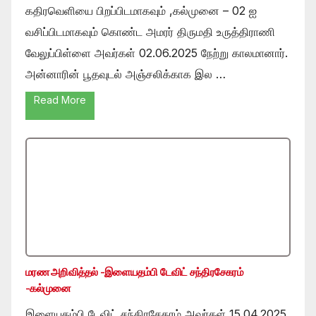
கதிரவெளியை பிறப்பிடமாகவும் ,கல்முனை – 02 ஐ
வசிப்பிடமாகவும் கொண்ட அமரர் திருமதி உருத்திராணி
வேலுப்பிள்ளை அவர்கள் 02.06.2025 நேற்று காலமானார்.
அன்னாரின் பூதவுடல் அஞ்சலிக்காக இல …
Read More
மரண அறிவித்தல் -இளையதம்பி டேவிட் சந்திரசேகரம்
-கல்முனை
இளையதம்பி டேவிட் சந்திரசேகரம் அவர்கள் 15.04.2025