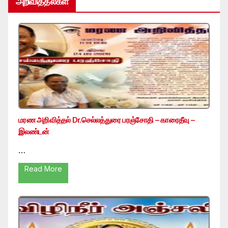
அறிவித்தல்கள்
மரண அறிவித்தல் Dr.செல்லத்துரை பரஞ்சோதி – காரைதீவு –
இலண்டன்
…
Read More