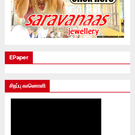
EPaper
சிறப்பு காணொளி