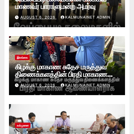
மாணவர் பாராளுமன்ற அமர்வு
AUGUST 6, 2026
KALMUNAINET ADMIN
இலங்கை
கிழக்கு மாகாண சுதேச மருத்துவ
திணைக்களத்தின் பிரதி மாகாண
ஆணையாளராக வைத்தியர் அன்டன்
AUGUST 6, 2026
KALMUNAINET ADMIN
அனஸ்டீன் கடமையேற்பு!
கல்முனை