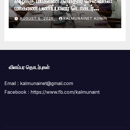
கிழக்கு மாகாண சுகாதார சேவைகள்
மாகாண பணிப்பாளர் டொக்டர்
சரவணபவன் கல்முனை பிராந்திய
AUGUST 6, 2026
KALMUNAINET ADMIN
சுகாதார சேவைகள் பணிமனைக்கு
விஜயம்!
விளம்பர தொடர்புகள்
Email :
kalmunainet@gmail.com
Facebook : https://www.fb.com/kalmunaint