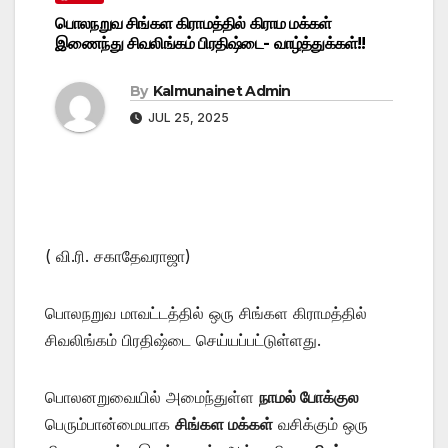
பொலநறுவ சிங்கள கிராமத்தில் கிராம மக்கள்
இணைந்து சிவலிங்கம் பிரதிஷ்டை- வாழ்த்துக்கள்!!
By
Kalmunainet Admin
JUL 25, 2025
( வி.ரி. சகாதேவராஜா)
பொலநறுவ மாவட்டத்தில் ஒரு சிங்கள கிராமத்தில்
சிவலிங்கம் பிரதிஷ்டை செய்யப்பட்டுள்ளது.
பொலனறுவையில் அமைந்துள்ள
நாமல் போக்குல
பெரும்பான்மையாக
சிங்கள மக்கள்
வசிக்கும் ஒரு