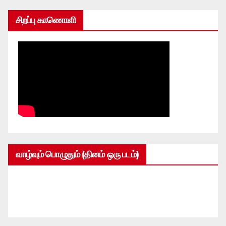
சிறப்பு காணொளி
வாழ்வும் பொழுதும் (தினம் ஒரு படம்)