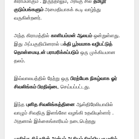
கிராமமாகும் . இருந்தாலும், அங்கு சில
தமிழர்
குடும்பங்களும்
அமைதியாகக் கூடி வாழ்ந்து
வருகின்றனர்.
அந்த கிராமத்தில்
காளியம்மன் ஆலயம்
ஒன்றுள்ளது.
இது அப்பகுதியினரால் ப
க்தி பூர்வமாக வழிபட்டுத்
தொன்மையுடன் பராமரிக்கப்படும்
ஒரு முக்கியமான
தலம்.
இவ்வாலயத்தில் நேற்று ஒரு
பிரத்யேக நிகழ்வாக
ஓர்
சிவலிங்கம் பிரதிஷ்டை
செய்யப்பட்டது.
இந்த
புனித சிவலிங்கத்தினை
ஆஸ்திரேலியாவில்
வாழும் சிவதிரு இளங்கோ வழங்கி உதவியுள்ளார் .
அதனால் இக்கைங்காரியம் நடைபெற்றது
ந
ரசிங்க சித்தரின் அன்பும் ஆசியும் நிரம்பிய சூழலில்
,