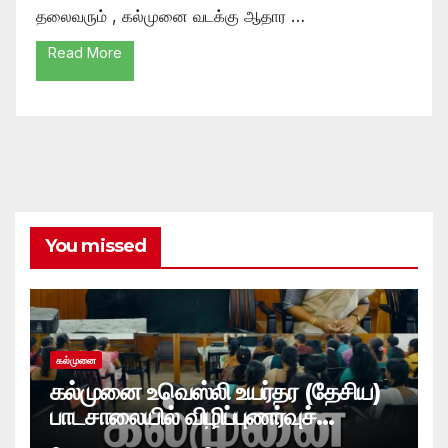
தலைவரும் , கல்முனை வடக்கு ஆதார …
Read More
You missed
கல்முனை
கல்முனை உவெஸ்லி உயர்தர (தேசிய)
பாடசாலையில் விழிப்புணர்வுச்
செயலமர்வு