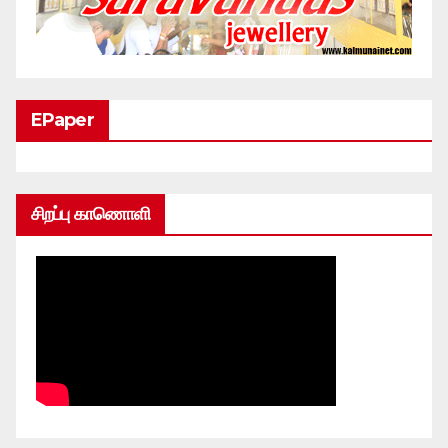
EPaper
சிறப்பு காணொளி