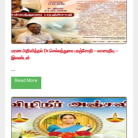
மரண அறிவித்தல் Dr.செல்லத்துரை பரஞ்சோதி – காரைதீவு –
இலண்டன்
…
Read More