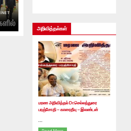
INET
அறிவித்தல்கள்
மரண அறிவித்தல் Dr.செல்லத்துரை
பரஞ்சோதி – காரைதீவு – இலண்டன்
…
Read More