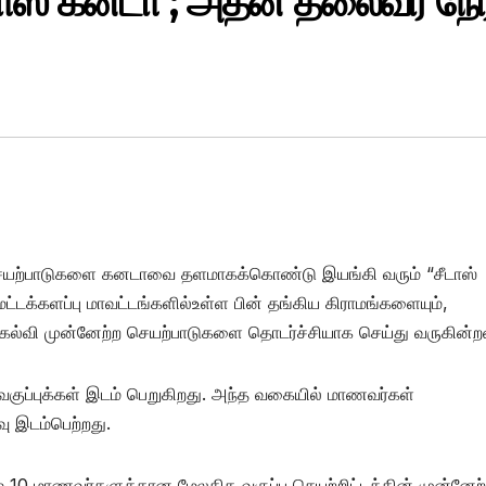
டாஸ் கனடா ; அதன் தலைவர் நேர
 செயற்பாடுகளை கனடாவை தளமாகக்கொண்டு இயங்கி வரும் “சீடாஸ்
்டக்களப்பு மாவட்டங்களில்உள்ள பின் தங்கிய கிராமங்களையும்,
ல்வி முன்னேற்ற செயற்பாடுகளை தொடர்ச்சியாக செய்து வருகின்றன
ுப்புக்கள் இடம் பெறுகிறது. அந்த வகையில் மாணவர்கள்
ு இடம்பெற்றது.
ம் 10 மாணவர்களுக்கான மேலதிக வகுப்பு செயற்றிட்டத்தின் முன்னேற்