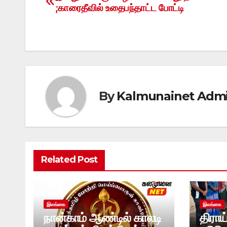
Post
;காரைதீவில் உதைபந்தாட்ட போட்டி
navigation
By
Kalmunainet Adm
Related Post
இலங்கை
இலங்கை
நான்காம் ஆண்டில் காலடி
திராய