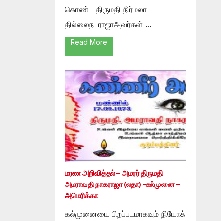
கொண்ட திருமதி நிர்மலா
தில்லைநடராஜாஅவர்கள் …
Read More
மரண அறிவித்தல் – அமரர் திருமதி
அமராவதி நாகராஜா (லதா) -கல்முனை –
அமெரிக்கா
கல்முனையை பிறப்படமாகவும் நியோக்