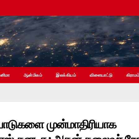
ினிமா
ஆன்மிகம்
இலக்கியம்
விளையாட்டு
கிராமம
்பாடுகளை முன்மாதிரியாக