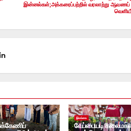
இன்னல்கள்;அக்கரைப்பற்றில் வரலாற்று ஆவணப்
வெளியீ
in
இலங்கை
்க்கேணிப்
வேப்பையடி கலைமகள