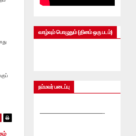
வாழ்வும் பொழுதும் (தினம் ஒரு படம்)
னது
குப்
நம்மவர் படைப்பு
—————————————-
ும்