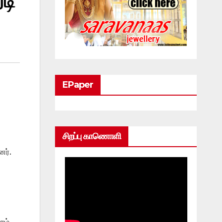
டி
EPaper
சிறப்பு காணொளி
ர்.
றம்