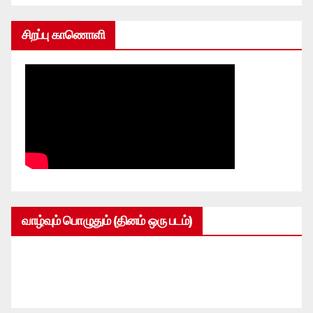
சிறப்பு காணொளி
வாழ்வும் பொழுதும் (தினம் ஒரு படம்)