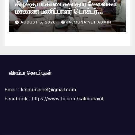
கிழக்கு மாகாண சுகாதார சேவைகள்
மாகாண பணிப்பாளர் டொக்டர்
சரவணபவன் கல்முனை பிராந்திய
AUGUST 6, 2026
KALMUNAINET ADMIN
சுகாதார சேவைகள் பணிமனைக்கு
விஜயம்!
விளம்பர தொடர்புகள்
Email :
kalmunainet@gmail.com
Facebook : https://www.fb.com/kalmunaint