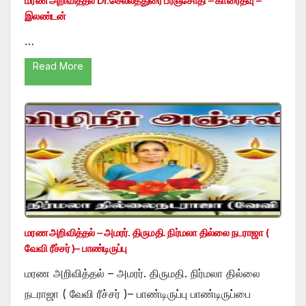
மரண அறிவித்தல் Dr.செல்லத்துரை பரஞ்சோதி – காரைதீவு –
இலண்டன்
…
Read More
மரண அறிவித்தல் – அமரர். திருமதி. நிர்மலா தில்லை நடராஜா (
வேவி ரீச்சர் )– பாண்டிருப்பு
மரண அறிவித்தல் – அமரர். திருமதி. நிர்மலா தில்லை
நடராஜா ( வேவி ரீச்சர் )– பாண்டிருப்பு பாண்டிருப்பை