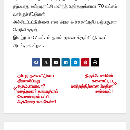
தற்போது உள்ளூராட்சி மன்றத் தேர்தலுக்கான 70 லட்சம்
வாக்குச்சீட்டுகள்
அச்சிடப்பட்டுள்ளன என அரச அச்சகர்ப்ரதீப் புஷ்பகுமார
தெரிவித்தார்.
இவற்றில் 07 லட்சம் தபால் மூலவாக்குச்சீட்டுகளும்
அடங்குகின்றன.
தமிழர் தலைவிதியை
திருக்கோவிலில்
Post
தீர்மானிப்பது
களைகட்டிய
ஆதம்பாவாவா?
மாற்றத்திற்கான மேதின
navigation
வசந்தவா? காரைதீவில்
ஊர்வலம்!
கோடீஸ்வரன் எம்பி
ஆக்ரோஷமாக கேள்வி