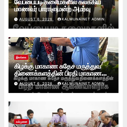
வேப்பையடி கலைமகளில் கலக்கிய
மாணவர் பாராளுமன்ற அமர்வு
AUGUST 6, 2026
KALMUNAINET ADMIN
இலங்கை
கிழக்கு மாகாண சுதேச மருத்துவ
திணைக்களத்தின் பிரதி மாகாண
ஆணையாளராக வைத்தியர் அன்டன்
AUGUST 6, 2026
KALMUNAINET ADMIN
அனஸ்டீன் கடமையேற்பு!
கல்முனை