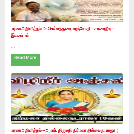
மரண அறிவித்தல் Dr.செல்லத்துரை பரஞ்சோதி – காரைதீவு –
இலண்டன்
…
Read More
மரண அறிவித்தல் – அமரர். திருமதி. நிர்மலா தில்லை நடராஜா (