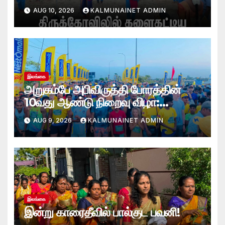
போலீஸ் மாஅதிபரும் பங்கேற்பு
AUG 10, 2026
KALMUNAINET ADMIN
இலங்கை
அறுகம்பே அபிவிருத்தி போரத்தின்
10வது ஆண்டு நிறைவு விழா:
அறுகம்பே அரை மரதன் ஓட்டத்தில்
AUG 9, 2026
KALMUNAINET ADMIN
இலங்கை சிவராஜன் முதலிடம்!
இலங்கை
இன்று காரைதீவில் பால்குட பவனி!