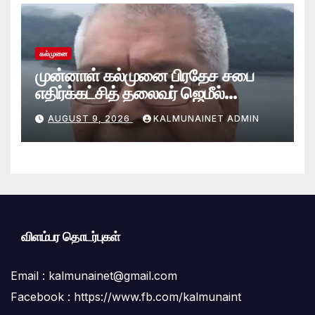
கல்முனை
முன்னாள் கல்முனை பிரதேச சபை
எதிர்க்கட்சித் தலைவர் ஜெமீல்
காலமானார்.!
AUGUST 9, 2026
KALMUNAINET ADMIN
விளம்பர தொடர்புகள்
Email :
kalmunainet@gmail.com
Facebook : https://www.fb.com/kalmunaint