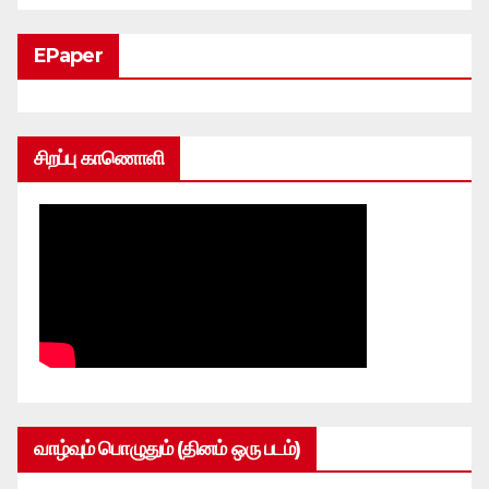
EPaper
சிறப்பு காணொளி
வாழ்வும் பொழுதும் (தினம் ஒரு படம்)