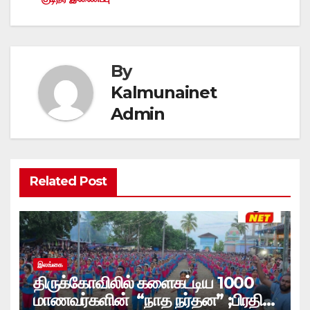
By
Kalmunainet
Admin
Related Post
இலங்கை
திருக்கோவிலில் களைகட்டிய 1000
மாணவர்களின் “நாத நர்தன” ;பிரதி