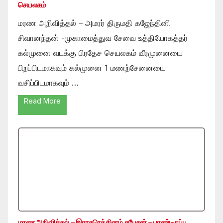
செயலகம்
மரண அறிவித்தல் – அமரர் திருமதி கஜேந்தினி
சிவானந்தன் -முகாமைத்துவ சேவை உத்தியோகத்தர்
கல்முனை வடக்கு பிரதேச செயலகம் வீரமுனையை
பிறப்பிடமாகவும் கல்முனை 1 மணற்சேனையை
வசிப்பிடமாகவும் …
Read More
மரண அறிவித்தல் – இராசரெத்தினம் சபேசன் – பாண்டிருப்பு