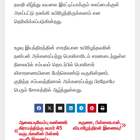
தவறி வீழ்ந்து வயலை இரட்டிப்பாக்கும் கலப்பைக்குள்
அகப்பட்டு நசுங்கி உயிரிழந்திருக்கலாம் என
தெரிவிக்கப்படுகின்றது.
உழவு இயந்திரத்தின் சாரதியான உயிரிழந்தவரின்
நண்பன் அக்கரைப்பற்று பொலிசாரிடம் சரணடைந்துள்ள
நிலையில் சம்பவம் தொடர்பில் பொலிசார்
விசாரணையினை மேற்கொண்டு வருகின்றனர்.
குறித்த சம்பவத்தினால் அக்கரைப்பற்று பிரதேசமே
பெரும் சோகத்தில் ஆழ்ந்துள்ளது.
ஆலையடிவேம்பு கண்ணகி
கருணா, பிள்ளையான்,
Post
கிராமத்திற்கு சுமார் 45
வியாழேந்திரன் இணைவு!
வருடங்களின் பின்னர்
navigation
குடிநீர் இணைப்பு