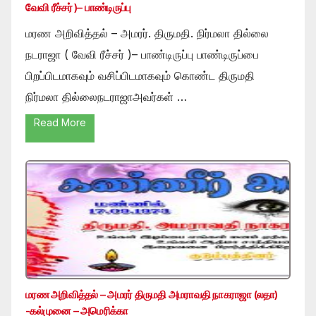
வேவி ரீச்சர் )– பாண்டிருப்பு
மரண அறிவித்தல் – அமரர். திருமதி. நிர்மலா தில்லை
நடராஜா ( வேவி ரீச்சர் )– பாண்டிருப்பு பாண்டிருப்பை
பிறப்பிடமாகவும் வசிப்பிடமாகவும் கொண்ட திருமதி
நிர்மலா தில்லைநடராஜாஅவர்கள் …
Read More
மரண அறிவித்தல் – அமரர் திருமதி அமராவதி நாகராஜா (லதா)
-கல்முனை – அமெரிக்கா