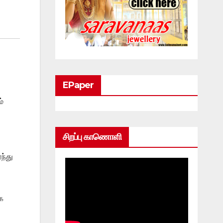
EPaper
்
சிறப்பு காணொளி
ந்து
க