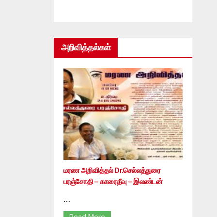
அறிவித்தல்கள்
மரண அறிவித்தல் Dr.செல்லத்துரை
பரஞ்சோதி – காரைதீவு – இலண்டன்
…
Read More