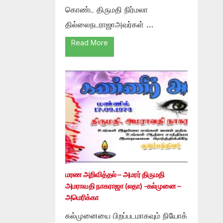
கொண்ட திருமதி நிர்மலா
தில்லைநடராஜாஅவர்கள் …
Read More
மரண அறிவித்தல் – அமரர் திருமதி
அமராவதி நாகராஜா (லதா) -கல்முனை –
அமெரிக்கா
கல்முனையை பிறப்படமாகவும் நியோக்