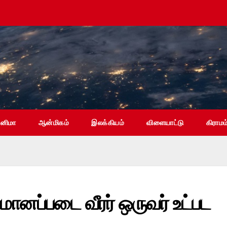
ினிமா
ஆன்மிகம்
இலக்கியம்
விளையாட்டு
கிராமம
ானப்படை வீரர் ஒருவர் உட்பட