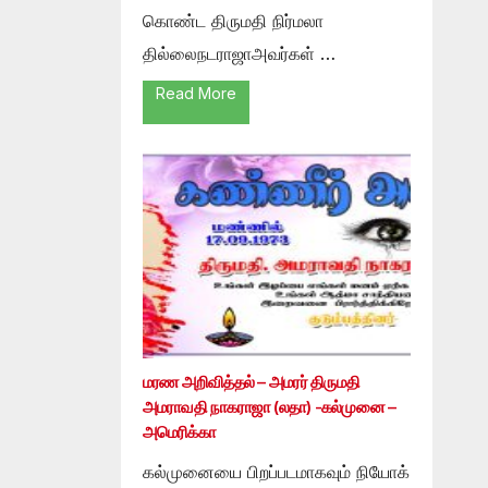
கொண்ட திருமதி நிர்மலா
தில்லைநடராஜாஅவர்கள் …
Read More
மரண அறிவித்தல் – அமரர் திருமதி
அமராவதி நாகராஜா (லதா) -கல்முனை –
அமெரிக்கா
கல்முனையை பிறப்படமாகவும் நியோக்