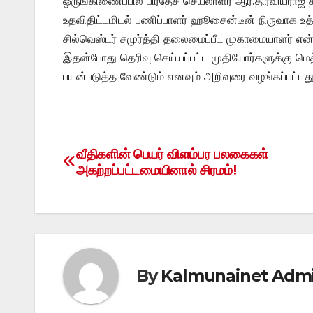
ஒருங்கிணைப்பில் பிரதேச செயலாளர் ஆர்.திரவியராஜ் 
உதவிதிட்டமிடல் பணிப்பாளர் ஹூசைன்டீன் நிருவாக உ
சில்வெஸ்டர் சமுர்த்தி தலைமைப்பீட முகாமையாளர் என்
இதன்போது தெரிவு செய்யப்பட்ட முதியோர்களுக்கு ம
பயன்படுத்த வேண்டும் எனவும் அறிவுரை வழங்கப்பட்டது
வீதிகளின் பெயர் விளம்பர பலகைகள்
Post
அகற்றப்பட்டமையினால் சிரமம்!
navigation
By
Kalmunainet Adm