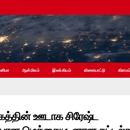
ினிமா
ஆன்மிகம்
இலக்கியம்
விளையாட்டு
கிராமம
த்தின் ஊடாக சிரேஷ்ட