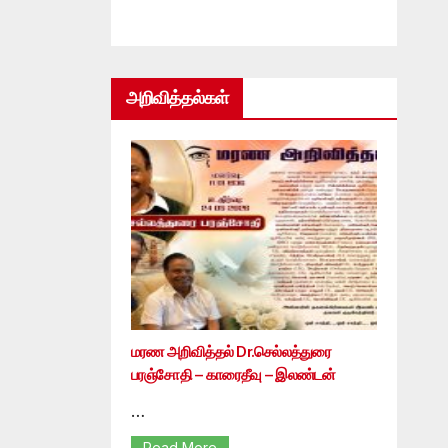
அறிவித்தல்கள்
மரண அறிவித்தல் Dr.செல்லத்துரை
பரஞ்சோதி – காரைதீவு – இலண்டன்
…
Read More