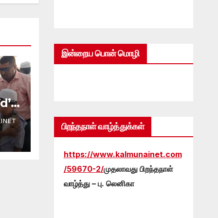
இன்றைய பொன் மொழி
d’
:
INET
ர
பிறந்தநாள் வாழ்த்துக்கள்
ை!
https://www.kalmunainet.com
/59670-2/
முதலாவது பிறந்தநாள்
வாழ்த்து – பு. லெனிகா