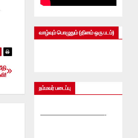
ி
வாழ்வும் பொழுதும் (தினம் ஒரு படம்)
ீதி
லி!
நம்மவர் படைப்பு
—————————————-