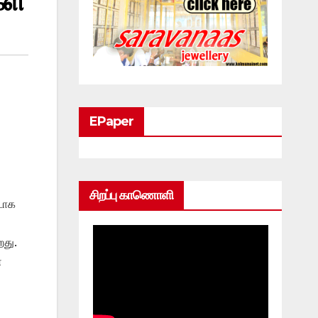
ள்
EPaper
சிறப்பு காணொளி
டாக
றது.
ன