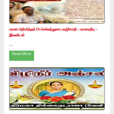
மரண அறிவித்தல் Dr.செல்லத்துரை பரஞ்சோதி – காரைதீவு –
இலண்டன்
…
Read More