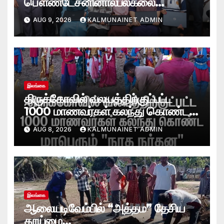
பௌண்டேசனினால்பல்கலை
மாணவர்களுக்குமடி கணனி
AUG 9, 2026
KALMUNAINET ADMIN
அன்பளிப்பு.!
இலங்கை
திருக்கோவில் வலயத்திற்குட்பட்ட
1000 மாணவர்கள் கலந்து கொண்ட
“நாத நர்தன” கலை நிகழ்வு.
AUG 8, 2026
KALMUNAINET ADMIN
இலங்கை
ஆலையடிவேம்பில் “அத்தம” தேசிய
தூய்மை