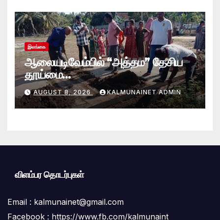
இலங்கை
ஆலையடிவேம்பில் “அத்தம” தேசிய
தூய்மை
வேலைத்திட்டம்.:ஆலையடிவேம்பு
AUGUST 8, 2026
KALMUNAINET ADMIN
பிரதேச செயலகமும் பிரதேச சபையும்
இணைந்து விசேட தூய்மைப் பணி.
விளம்பர தொடர்புகள்
Email :
kalmunainet@gmail.com
Facebook : https://www.fb.com/kalmunaint