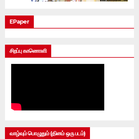
EPaper
சிறப்பு காணொளி
வாழ்வும் பொழுதும் (தினம் ஒரு படம்)