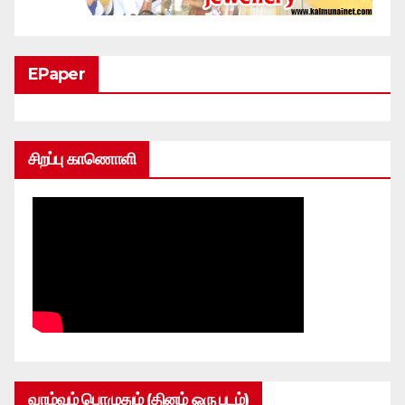
EPaper
சிறப்பு காணொளி
வாழ்வும் பொழுதும் (தினம் ஒரு படம்)