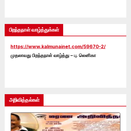
பிறந்தநாள் வாழ்த்துக்கள்
https://www.kalmunainet.com/59670-2/
முதலாவது பிறந்தநாள் வாழ்த்து – பு. லெனிகா
அறிவித்தல்கள்