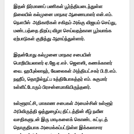
இதன் நிர்மாணப் பணிகள் பூர்த்தியடைந்துள்ள
நிலையில் கல்முனை மாநகர ஆணையாளர் என்.எம்.
நௌபீஸ் அதிகாரிகள் சகிதம் அங்கு விஜயம் செய்து,
மண்டபத்தை திறப்பு விழா செய்வதற்கான பூர்வாங்க
ஏற்பாடுகள் குறித்து ஆராய்ந்துள்ளார்.
இதன்போது கல்முனை மாநகர சபையின்
பொறியியலாளர் ஏ.ஜே.ஏ.எச். ஜௌஸி, கணக்காளர்
வை. ஹபீபுல்லாஹ், வேலைகள் அத்தியட்சகர் பி.ரி.எம்.
நஹீம், தொழில்நுட்ப உத்தியோகத்தர் எம். சுகுமார்
உள்ளிட்டோரும் பிரசன்னமாகியிருந்தனர்.
உள்ளூராட்சி, மாகாண சபைகள் அமைச்சின் உள்ளூர்
அபிவிருத்தி ஒத்துழைப்பு திட்டத்தின் கீழ் நவீன
வசதிகளுடன் இரு மாடிகளைக் கொண்ட கட்டிடத்
தொகுதியாக அமைக்கப்பட்டுள்ள இக்கலாசார