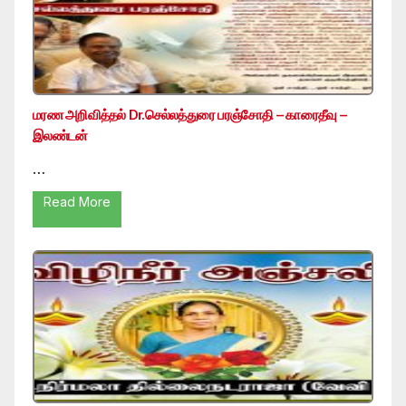
மரண அறிவித்தல் Dr.செல்லத்துரை பரஞ்சோதி – காரைதீவு –
இலண்டன்
…
Read More