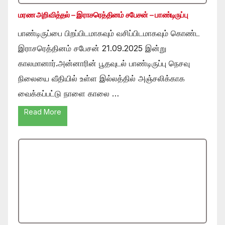
மரண அறிவித்தல் – இராசரெத்தினம் சபேசன் – பாண்டிருப்பு
பாண்டிருப்பை பிறப்பிடமாகவும் வசிப்பிடமாகவும் கொண்ட
இராசரெத்தினம் சபேசன் 21.09.2025 இன்று
காலமானார்.அன்னாரின் பூதவுடல் பாண்டிருப்பு நெசவு
நிலையை வீதியில் உள்ள இல்லத்தில் அஞ்சலிக்காக
வைக்கப்பட்டு நாளை காலை …
Read More