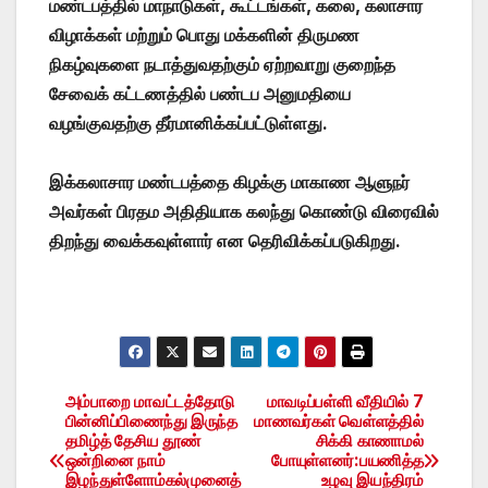
மண்டபத்தில் மாநாடுகள், கூட்டங்கள், கலை, கலாசார
விழாக்கள் மற்றும் பொது மக்களின் திருமண
நிகழ்வுகளை நடாத்துவதற்கும் ஏற்றவாறு குறைந்த
சேவைக் கட்டணத்தில் பண்டப அனுமதியை
வழங்குவதற்கு தீர்மானிக்கப்பட்டுள்ளது.
இக்கலாசார மண்டபத்தை கிழக்கு மாகாண ஆளுநர்
அவர்கள் பிரதம அதிதியாக கலந்து கொண்டு விரைவில்
திறந்து வைக்கவுள்ளார் என தெரிவிக்கப்படுகிறது.
அம்பாறை மாவட்டத்தோடு
மாவடிப்பள்ளி வீதியில் 7
Post
பின்னிப்பிணைந்து இருந்த
மாணவர்கள் வெள்ளத்தில்
தமிழ்த் தேசிய தூண்
சிக்கி காணாமல்
navigation
ஒன்றினை நாம்
போயுள்ளனர்:பயணித்த
இழந்துள்ளோம்கல்முனைத்
உழவு இயந்திரம்