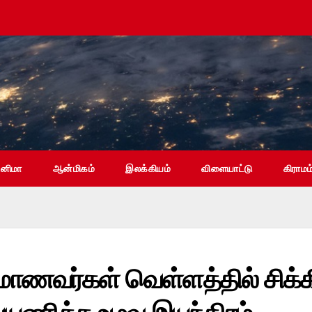
ினிமா
ஆன்மிகம்
இலக்கியம்
விளையாட்டு
கிராமம
7 மாணவர்கள் வெள்ளத்தில் சிக்க