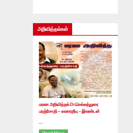
அறிவித்தல்கள்
மரண அறிவித்தல் Dr.செல்லத்துரை
பரஞ்சோதி – காரைதீவு – இலண்டன்
…
Read More