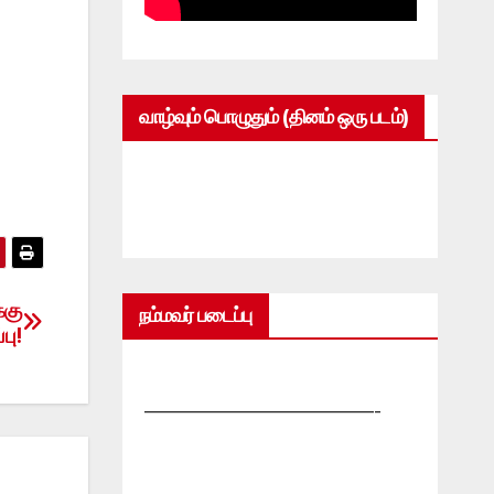
வாழ்வும் பொழுதும் (தினம் ஒரு படம்)
்கு
நம்மவர் படைப்பு
பு!
—————————————-