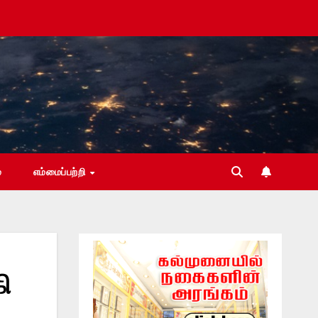
்
எம்மைப்பற்றி
ி