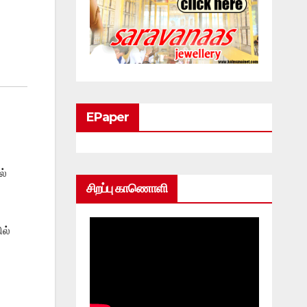
EPaper
ல்
சிறப்பு காணொளி
ல்