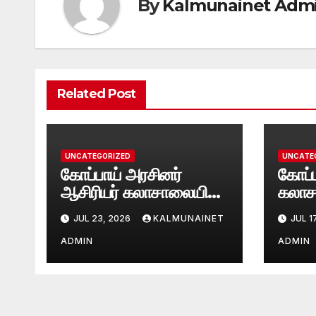
By
Kalmunainet Adm
Related Post
UNCATEGORIZED
UNCATE
கோப்பாய் அரசினர்
கோப்ப
ஆசிரியர் கலாசாலையில்
கலாச
சுந்தரமூர்த்தி நாயனார்
பிறப்ப
JUL 23, 2026
KALMUNAINET
JUL 1
குருபூசை.
ADMIN
ADMIN