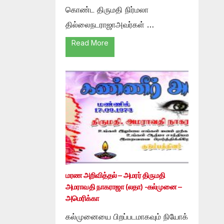
கொண்ட திருமதி நிர்மலா
தில்லைநடராஜாஅவர்கள் …
Read More
மரண அறிவித்தல் – அமரர் திருமதி
அமராவதி நாகராஜா (லதா) -கல்முனை –
அமெரிக்கா
கல்முனையை பிறப்படமாகவும் நியோக்