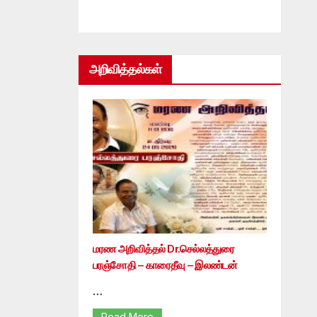
அறிவித்தல்கள்
மரண அறிவித்தல் Dr.செல்லத்துரை
பரஞ்சோதி – காரைதீவு – இலண்டன்
…
Read More