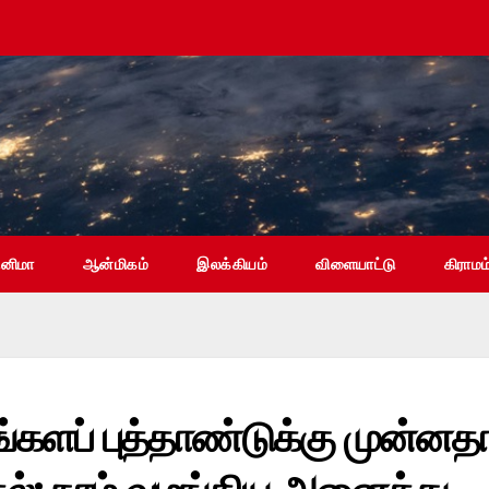
ினிமா
ஆன்மிகம்
இலக்கியம்
விளையாட்டு
கிராமம
ிங்களப் புத்தாண்டுக்கு முன்னத