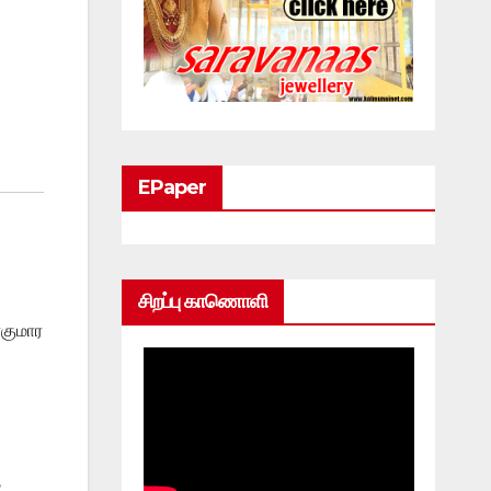
EPaper
சிறப்பு காணொளி
ரகுமார
த