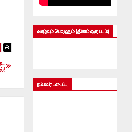
வாழ்வும் பொழுதும் (தினம் ஒரு படம்)
ேட
ல்!
நம்மவர் படைப்பு
—————————————-