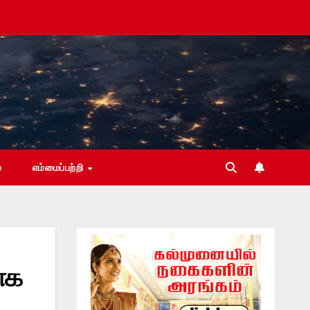
்
எம்மைப்பற்றி
ாக