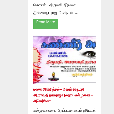
கொண்ட திருமதி நிர்மலா
தில்லைநடராஜாஅவர்கள் …
Read More
மரண அறிவித்தல் – அமரர் திருமதி
அமராவதி நாகராஜா (லதா) -கல்முனை –
அமெரிக்கா
கல்முனையை பிறப்படமாகவும் நியோக்