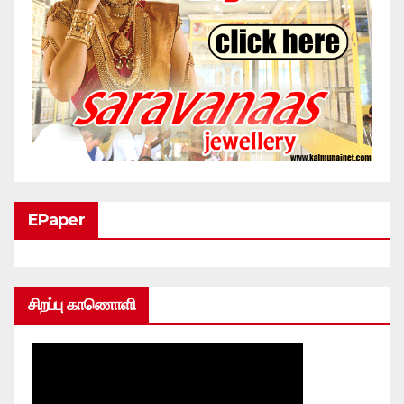
EPaper
சிறப்பு காணொளி