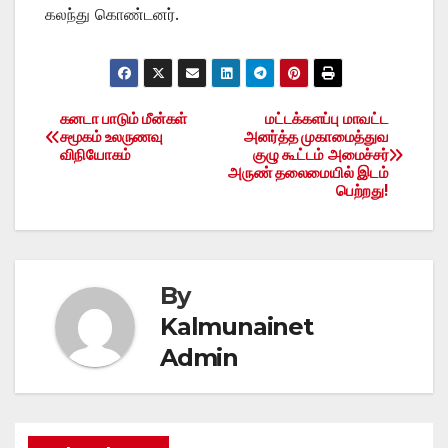
கலந்து கொண்டனர்.
கனடா பாடும் மீன்கள்
மட்டக்களப்பு மாவட்ட
Post
சமூகம் உலருணவு
அனர்த்த முகாமைத்துவ
விநியோகம்
குழு கூட்டம் அமைச்சர்
navigation
அருண் தலைமையில் இடம்
பெற்றது!
By
Kalmunainet
Admin