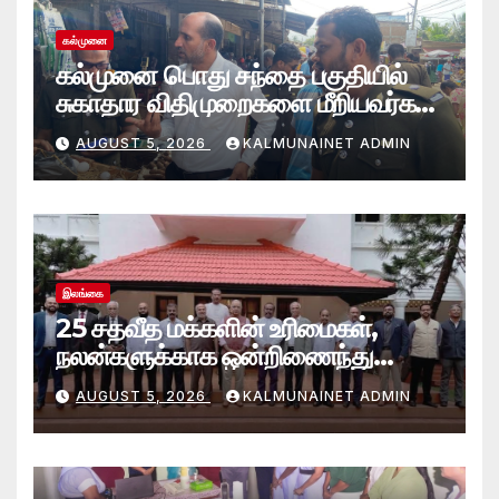
கல்முனை
கல்முனை பொது சந்தை பகுதியில்
சுகாதார விதிமுறைகளை மீறியவர்கள்
மீது சட்ட நடவடிக்கை!
AUGUST 5, 2026
KALMUNAINET ADMIN
இலங்கை
25 சதவீத மக்களின் உரிமைகள்,
நலன்களுக்காக ஒன்றிணைந்து
செயற்படவே புதிய பேரவை; இந்திய
AUGUST 5, 2026
KALMUNAINET ADMIN
உயர்ஸ்தானிகரிடம் எடுத்துரைப்பு.!