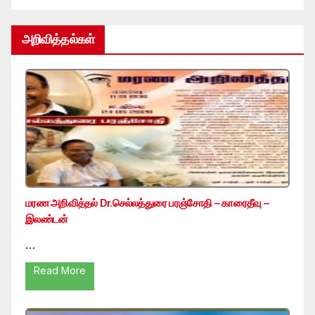
அறிவித்தல்கள்
மரண அறிவித்தல் Dr.செல்லத்துரை பரஞ்சோதி – காரைதீவு –
இலண்டன்
…
Read More