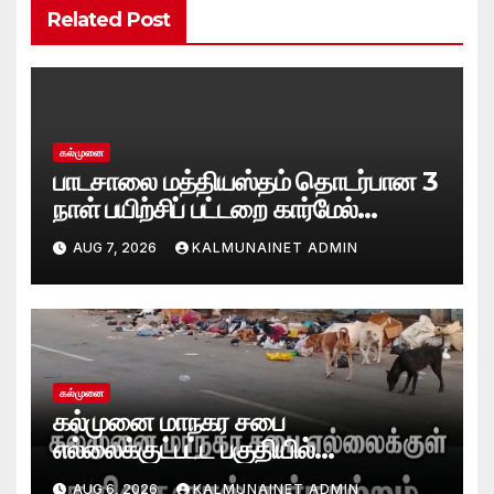
Related Post
கல்முனை
பாடசாலை மத்தியஸ்தம் தொடர்பான 3
நாள் பயிற்சிப் பட்டறை கார்மேல்
பற்றிமாவில் நிறைவு!முரண்பாடுகளைத்
AUG 7, 2026
KALMUNAINET ADMIN
தீர்க்கும் முறைகள் குறித்துத்
தெளிவூட்டல்
கல்முனை
கல்முனை மாநகர சபை
எல்லைக்குட்பட்ட பகுதியில்
கழிவுகளால் துர்நாற்றம்- பாதசாரிகள்,
AUG 6, 2026
KALMUNAINET ADMIN