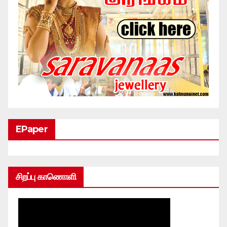
EPaper
சிறப்பு காணொளி