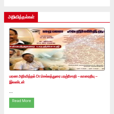
அறிவித்தல்கள்
மரண அறிவித்தல் Dr.செல்லத்துரை பரஞ்சோதி – காரைதீவு –
இலண்டன்
…
Read More