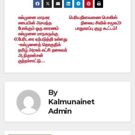
கல்முனை மாநகர
பெரியநீலாவணை பொலிஸ்
Post
சபையின் அசமந்த
நிலைய சிவில் சமூக
போக்கும் ஒரு காரணம்
பாதுகாப்பு குழு கூட்டம்!
navigation
கல்முனை மாநகருக்கு
பேரிடரை ஏற்படுத்தி உள்ளது
-கல்முனைத் தொகுதிக்
தமிழ் அரசுக் கட்சி தலைவர்
அ.நிதான்சன்
குற்றச்சாட்டு…
By
Kalmunainet
Admin