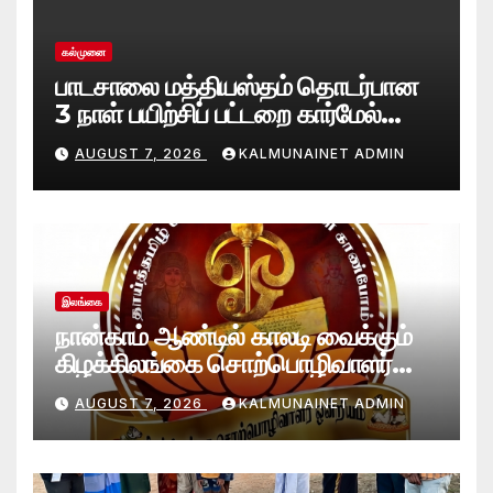
கல்முனை
பாடசாலை மத்தியஸ்தம் தொடர்பான
3 நாள் பயிற்சிப் பட்டறை கார்மேல்
பற்றிமாவில் நிறைவு!முரண்பாடுகளைத்
AUGUST 7, 2026
KALMUNAINET ADMIN
தீர்க்கும் முறைகள் குறித்துத்
தெளிவூட்டல்
இலங்கை
நான்காம் ஆண்டில் காலடி வைக்கும்
கிழக்கிலங்கை சொற்பொழிவாளர்
ஒன்றியத்துக்கு கல்முனை நெற்றின்
AUGUST 7, 2026
KALMUNAINET ADMIN
வாழ்த்துக்கள்!