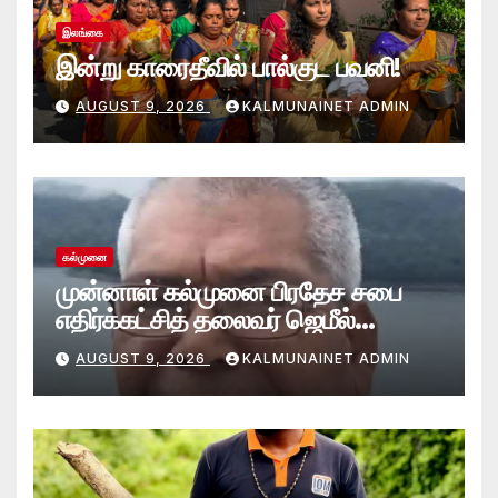
இலங்கை
இன்று காரைதீவில் பால்குட பவனி!
AUGUST 9, 2026
KALMUNAINET ADMIN
கல்முனை
முன்னாள் கல்முனை பிரதேச சபை
எதிர்க்கட்சித் தலைவர் ஜெமீல்
காலமானார்.!
AUGUST 9, 2026
KALMUNAINET ADMIN