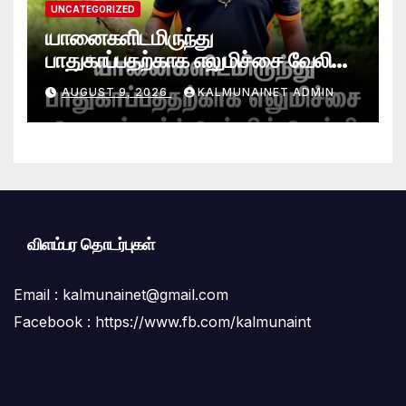
UNCATEGORIZED
யானைகளிடமிருந்து
பாதுகாப்பதற்காக எலுமிச்சை வேலி
அமைத்தல்’ ஆய்வில் வெற்றி
AUGUST 9, 2026
KALMUNAINET ADMIN
என்கிறார் வினோஜ்குமார்
விளம்பர தொடர்புகள்
Email :
kalmunainet@gmail.com
Facebook : https://www.fb.com/kalmunaint