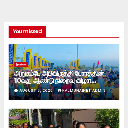
You missed
இலங்கை
அறுகம்பே அபிவிருத்தி போரத்தின்
10வது ஆண்டு நிறைவு விழா:
அறுகம்பே அரை மரதன் ஓட்டத்தில்
AUGUST 9, 2026
KALMUNAINET ADMIN
இலங்கை சிவராஜன் முதலிடம்!