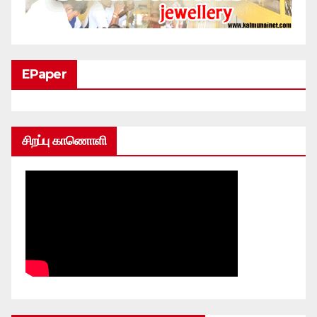
EPaper
சிறப்பு காணொளி