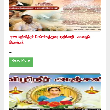
மரண அறிவித்தல் Dr.செல்லத்துரை பரஞ்சோதி – காரைதீவு –
இலண்டன்
…
Read More