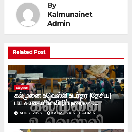
By
Kalmunainet
Admin
Related Post
கல்முனை
கல்முனை உவெஸ்லி உயர்தர (தேசிய)
பாடசாலையில் விழிப்புணர்வுச்
செயலமர்வு
AUG 7, 2026
KALMUNAINET ADMIN