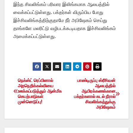
இந்த சிவலிங்கம் பரிவார இலிங்கமாக ஆலயத்தில்
வைக்கப்பட்டுள்ளது. பக்தர்கள் விரும்பிய போது
இச்சிவலிங்கத்திற்குதாமே நீர் அபிஷேகம் செய்து
தாங்களே மலரிட்டு வழிபடக்கூடியதாக இச்சிவலிங்கம்
அமைக்கப்பட்டுள்ளது.
நெக்ஸ்ட் ரெப்பினால்
பாண்டிருப்பு ஸ்ரீசிவன்
Post
அறநெறிக்கல்வியை
ஆலயத்தில்
ஊக்கப்படுத்தும் ஆன்மீக
ஆயிரக்கணக்கான
navigation
செயற்பாடுகள்
பக்தர்களால் கடல் நீரால்
முன்னெடுப்பு!
சிவலிங்கத்துக்கு
அபிஷேகம்