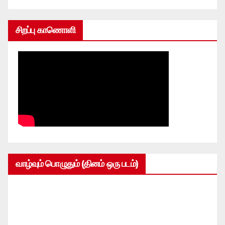
சிறப்பு காணொளி
வாழ்வும் பொழுதும் (தினம் ஒரு படம்)