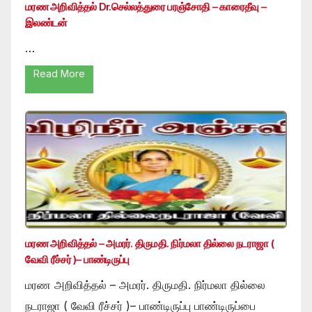
மரண அறிவித்தல் Dr.செல்லத்துரை பரஞ்சோதி – காரைதீவு –
இலண்டன்
…
Read More
மரண அறிவித்தல் – அமரர். திருமதி. நிர்மலா தில்லை நடராஜா (
வேவி ரீச்சர் )– பாண்டிருப்பு
மரண அறிவித்தல் – அமரர். திருமதி. நிர்மலா தில்லை
நடராஜா ( வேவி ரீச்சர் )– பாண்டிருப்பு பாண்டிருப்பை