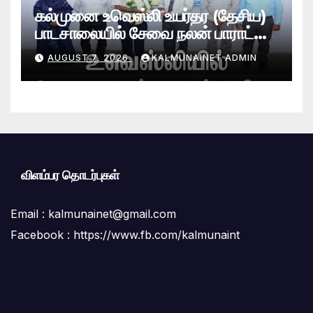
கல்முனை உவெஸ்லி உயர்தர (தேசிய)
பாடசாலையில் சேவை நலன் பாராட்டு
விழா சிறப்பாக நடைபெற்றது
AUGUST 7, 2026
KALMUNAINET ADMIN
விளம்பர தொடர்புகள்
Email :
kalmunainet@gmail.com
Facebook : https://www.fb.com/kalmunaint