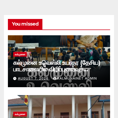
You missed
கல்முனை
கல்முனை உவெஸ்லி உயர்தர (தேசிய)
பாடசாலையில் விழிப்புணர்வுச்
செயலமர்வு
AUGUST 7, 2026
KALMUNAINET ADMIN
கல்முனை