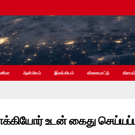
ினிமா
ஆன்மிகம்
இலக்கியம்
விளையாட்டு
கிராமம
தாக்கியோர் உடன் கைது செய்யப்