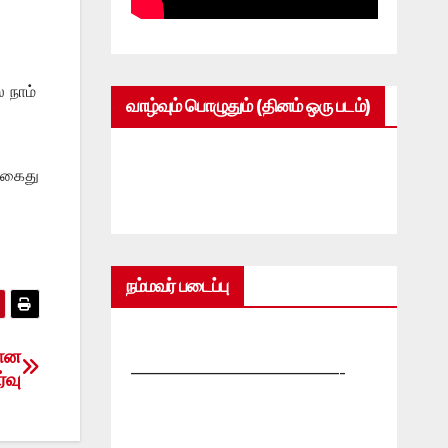
 நாம்
வாழ்வும் பொழுதும் (தினம் ஒரு படம்)
் கைது
நம்மவர் படைப்பு
கான
—————————————-
்வு