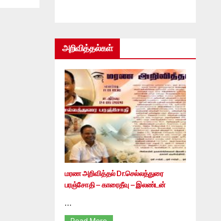
அறிவித்தல்கள்
மரண அறிவித்தல் Dr.செல்லத்துரை
பரஞ்சோதி – காரைதீவு – இலண்டன்
…
Read More