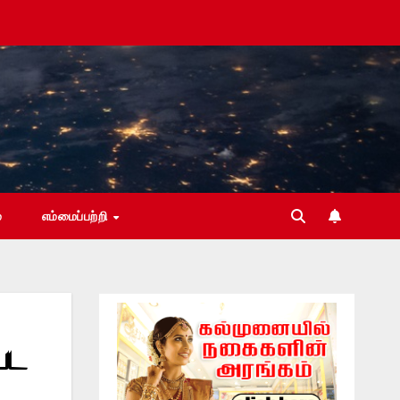
்
எம்மைப்பற்றி
பட