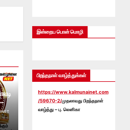
இன்றைய பொன் மொழி
பிறந்தநாள் வாழ்த்துக்கள்
https://www.kalmunainet.com
ாலடி
்கை
/59670-2/
முதலாவது பிறந்தநாள்
வாழ்த்து – பு. லெனிகா
INET
முனை
ள்!