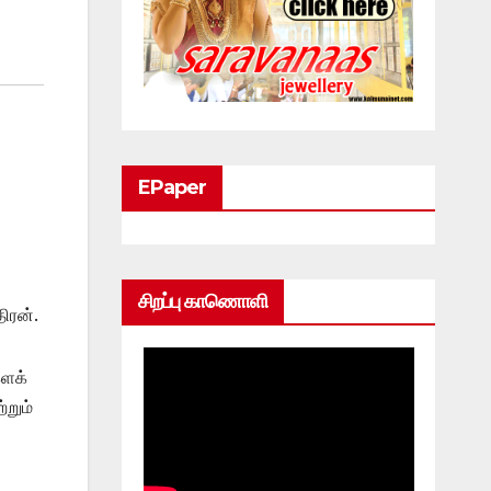
EPaper
சிறப்பு காணொளி
ிரன்.
களக்
்றும்