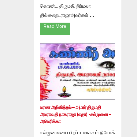
கொண்ட திருமதி நிர்மலா
தில்லைநடராஜாஅவர்கள் …
Read More
மரண அறிவித்தல் – அமரர் திருமதி
அமராவதி நாகராஜா (லதா) -கல்முனை –
அமெரிக்கா
கல்முனையை பிறப்படமாகவும் நியோக்