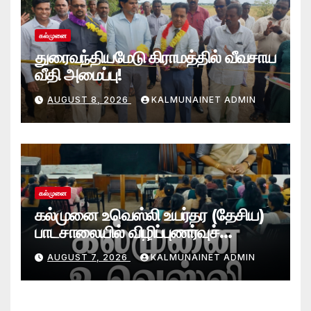
கல்முனை
துரைவந்தியமேடு கிராமத்தில் வீவசாய
வீதி அமைப்பு!
AUGUST 8, 2026
KALMUNAINET ADMIN
கல்முனை
கல்முனை உவெஸ்லி உயர்தர (தேசிய)
பாடசாலையில் விழிப்புணர்வுச்
செயலமர்வு
AUGUST 7, 2026
KALMUNAINET ADMIN