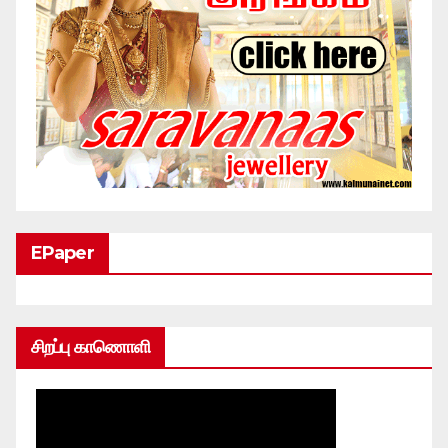
EPaper
சிறப்பு காணொளி