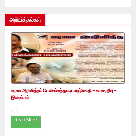
அறிவித்தல்கள்
மரண அறிவித்தல் Dr.செல்லத்துரை பரஞ்சோதி – காரைதீவு –
இலண்டன்
…
Read More