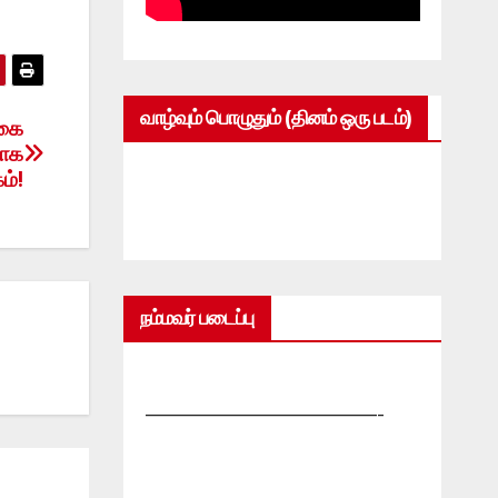
வாழ்வும் பொழுதும் (தினம் ஒரு படம்)
்கை
வாக
ம்!
நம்மவர் படைப்பு
—————————————-