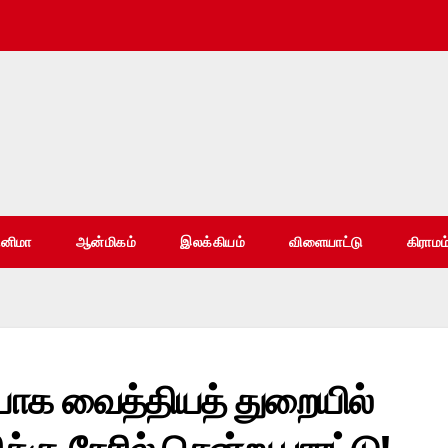
ினிமா
ஆன்மிகம்
இலக்கியம்
விளையாட்டு
கிராமம
ையாக வைத்தியத் துறையில்