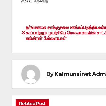
குறிப்பிடத்தக்கது
தற்கொலை தாக்குதலை ஊக்கப்படுத்தியவர
Post
காப்பாற்றும் முயற்சியே மௌலானாவின் சாட்ச
navigation
என்கிறார் பிள்ளையான்
By
Kalmunainet Adm
Related Post