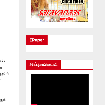
EPaper
வட்ட
சிறப்பு காணொளி
ர்
வழங்கி
்
தும்