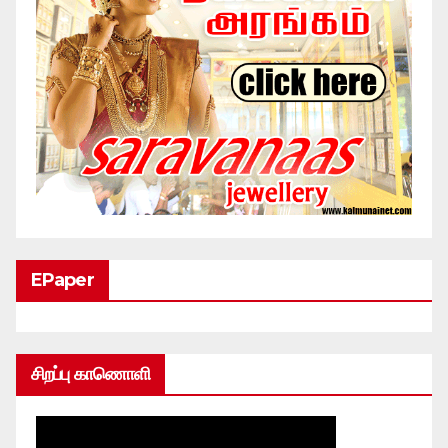
EPaper
சிறப்பு காணொளி