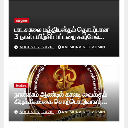
கல்முனை
பாடசாலை மத்தியஸ்தம் தொடர்பான
3 நாள் பயிற்சிப் பட்டறை கார்மேல்
பற்றிமாவில் நிறைவு!முரண்பாடுகளைத்
AUGUST 7, 2026
KALMUNAINET ADMIN
தீர்க்கும் முறைகள் குறித்துத்
தெளிவூட்டல்
இலங்கை
நான்காம் ஆண்டில் காலடி வைக்கும்
கிழக்கிலங்கை சொற்பொழிவாளர்
ஒன்றியத்துக்கு கல்முனை நெற்றின்
AUGUST 7, 2026
KALMUNAINET ADMIN
வாழ்த்துக்கள்!