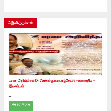
அறிவித்தல்கள்
மரண அறிவித்தல் Dr.செல்லத்துரை பரஞ்சோதி – காரைதீவு –
இலண்டன்
…
Read More