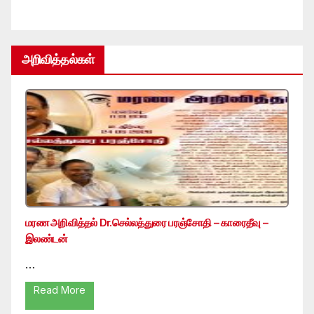
அறிவித்தல்கள்
மரண அறிவித்தல் Dr.செல்லத்துரை பரஞ்சோதி – காரைதீவு –
இலண்டன்
…
Read More