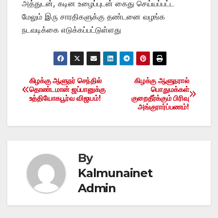
அத்துடன், கடின உழைப்புடன் கைது செய்யப்பட்ட
மேலும் இரு சாரதிகளுக்கு தண்டனை வழங்க
நடவடிக்கை எடுக்கப்பட்டுள்ளது
கிழக்கு ஆளுநர் செந்தில்
கிழக்கு ஆளுநரால்
Post
தொண்டமான் ஜப்பானுக்கு
பொதுமக்கள்
உத்தியோகபூர்வ விஜயம்!
குறைதீர்க்கும் பிரிவு
navigation
அங்குரார்ப்பணம்!
By
Kalmunainet
Admin