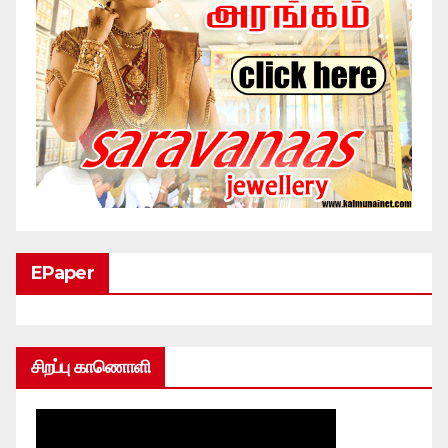
EPaper
சிறப்பு காணொளி