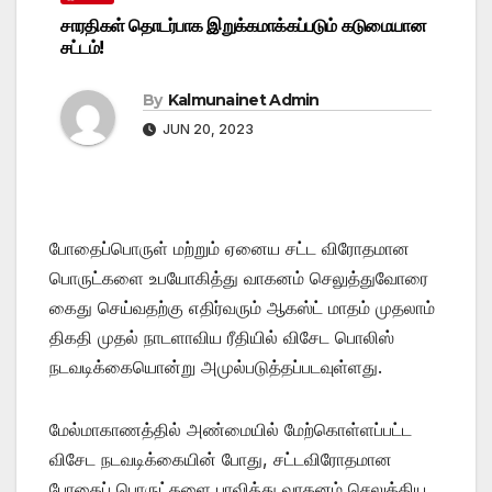
சாரதிகள் தொடர்பாக இறுக்கமாக்கப்படும் கடுமையான
சட்டம்!
By
Kalmunainet Admin
JUN 20, 2023
போதைப்பொருள் மற்றும் ஏனைய சட்ட விரோதமான
பொருட்களை உபயோகித்து வாகனம் செலுத்துவோரை
கைது செய்வதற்கு எதிர்வரும் ஆகஸ்ட் மாதம் முதலாம்
திகதி முதல் நாடளாவிய ரீதியில் விசேட பொலிஸ்
நடவடிக்கையொன்று அமுல்படுத்தப்படவுள்ளது.
மேல்மாகாணத்தில் அண்மையில் மேற்கொள்ளப்பட்ட
விசேட நடவடிக்கையின் போது, சட்டவிரோதமான
போதைப் பொருட்களை பாவித்து வாகனம் செலுத்திய