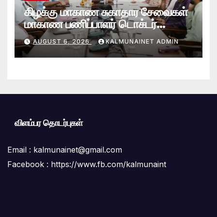
கிழக்கு மாகாண சுகாதார சேவைகள்
மாகாண பணிப்பாளர் டொக்டர்
சரவணபவன் கல்முனை பிராந்திய
AUGUST 6, 2026
KALMUNAINET ADMIN
சுகாதார சேவைகள் பணிமனைக்கு
விஜயம்!
விளம்பர தொடர்புகள்
Email :
kalmunainet@gmail.com
Facebook : https://www.fb.com/kalmunaint