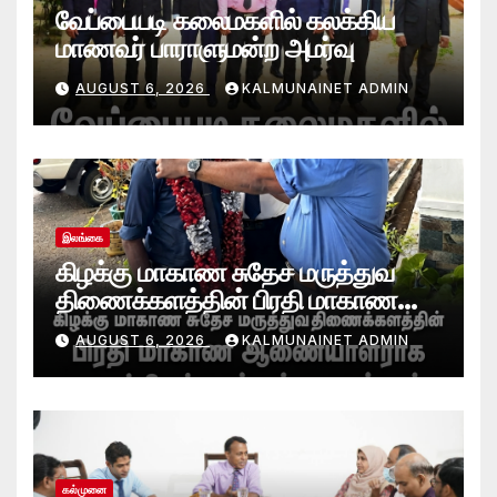
வேப்பையடி கலைமகளில் கலக்கிய
மாணவர் பாராளுமன்ற அமர்வு
AUGUST 6, 2026
KALMUNAINET ADMIN
இலங்கை
கிழக்கு மாகாண சுதேச மருத்துவ
திணைக்களத்தின் பிரதி மாகாண
ஆணையாளராக வைத்தியர் அன்டன்
AUGUST 6, 2026
KALMUNAINET ADMIN
அனஸ்டீன் கடமையேற்பு!
கல்முனை