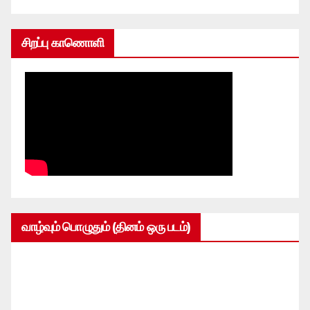
சிறப்பு காணொளி
வாழ்வும் பொழுதும் (தினம் ஒரு படம்)