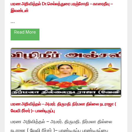
மரண அறிவித்தல் Dr.செல்லத்துரை பரஞ்சோதி – காரைதீவு –
இலண்டன்
…
Read More
மரண அறிவித்தல் – அமரர். திருமதி. நிர்மலா தில்லை நடராஜா (
வேவி ரீச்சர் )– பாண்டிருப்பு
மரண அறிவித்தல் – அமரர். திருமதி. நிர்மலா தில்லை
நடராஜா ( வேவி ரீச்சர் )– பாண்டிருப்பு பாண்டிருப்பை