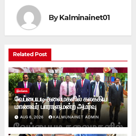
By
Kalminainet01
Related Post
இலங்கை
வேப்பையடி கலைமகளில் கலக்கிய
மாணவர் பாராளுமன்ற அமர்வு
AUG 6, 2026
KALMUNAINET ADMIN