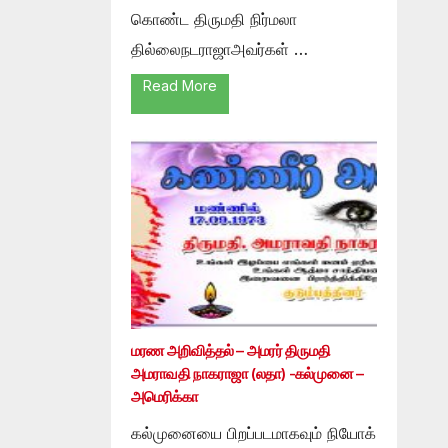
கொண்ட திருமதி நிர்மலா
தில்லைநடராஜாஅவர்கள் …
Read More
மரண அறிவித்தல் – அமரர் திருமதி
அமராவதி நாகராஜா (லதா) -கல்முனை –
அமெரிக்கா
கல்முனையை பிறப்படமாகவும் நியோக்