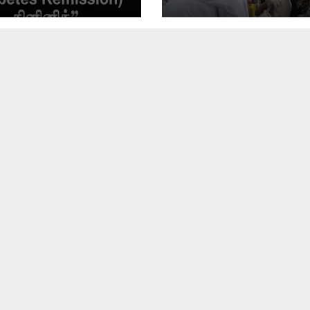
றிகரமாக ஆரம்பம்
பணிமனை நடவடிக்க