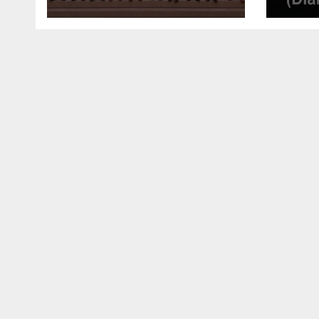
பேரவை; இந்திய
வெற்
உயர்ஸ்தானிகரிடம்
எடுத்துரைப்பு.!