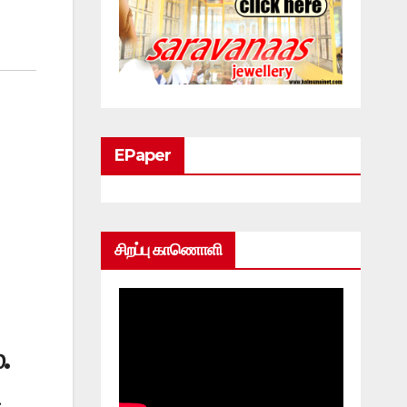
EPaper
சிறப்பு காணொளி
.