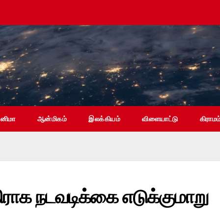
ினிமா
ஆன்மிகம்
இலக்கியம்
விளையாட்டு
கிராமம
ிராக நடவடிக்கை எடுக்குமாறு