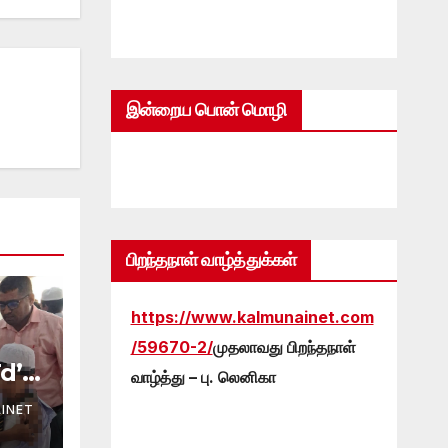
இன்றைய பொன் மொழி
பிறந்தநாள் வாழ்த்துக்கள்
https://www.kalmunainet.com
/59670-2/
முதலாவது பிறந்தநாள்
d’
வாழ்த்து – பு. லெனிகா
:
INET
ர