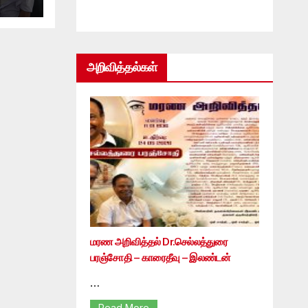
ை!
அறிவித்தல்கள்
மரண அறிவித்தல் Dr.செல்லத்துரை
பரஞ்சோதி – காரைதீவு – இலண்டன்
…
Read More