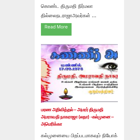
கொண்ட திருமதி நிர்மலா
தில்லைநடராஜாஅவர்கள் …
Read More
மரண அறிவித்தல் – அமரர் திருமதி
அமராவதி நாகராஜா (லதா) -கல்முனை –
அமெரிக்கா
கல்முனையை பிறப்படமாகவும் நியோக்