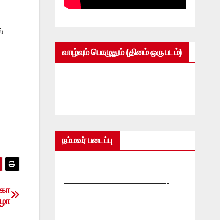
்
வாழ்வும் பொழுதும் (தினம் ஒரு படம்)
நம்மவர் படைப்பு
—————————————-
மகா
ிழா