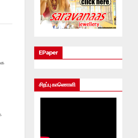
EPaper
்க
சிறப்பு காணொளி
க