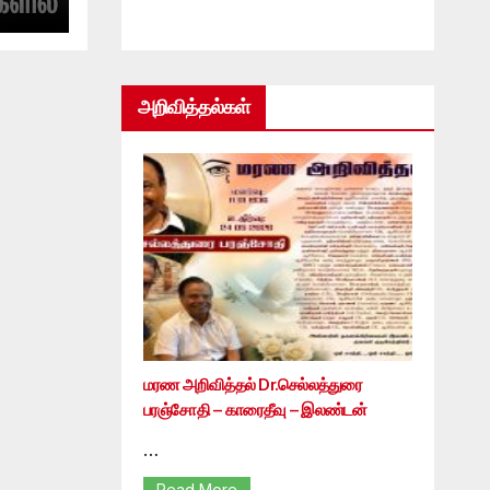
அறிவித்தல்கள்
மரண அறிவித்தல் Dr.செல்லத்துரை
பரஞ்சோதி – காரைதீவு – இலண்டன்
…
Read More