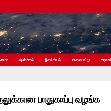
ினிமா
ஆன்மிகம்
இலக்கியம்
விளையாட்டு
கிராமம
்தலுக்கான பாதுகாப்பு வழங்க